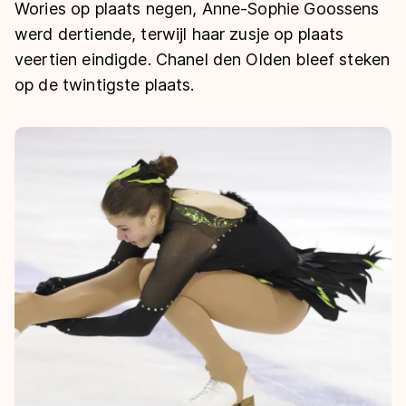
De weg op
Wories op plaats negen, Anne-Sophie Goossens
Persoonlijke records & tijden
Inlineskaten
Schoonrijden
werd dertiende, terwijl haar zusje op plaats
Inschrijven wedstrijden
Historie & statistiek
Schaatsfans
Kunstschaatsen
veertien eindigde. Chanel den Olden bleef steken
Natuurijs
Algemene Nederlandse Schaatstijd
op de twintigste plaats.
Alles voor jou als schaatsfan
Deze zomer de weg op
Olympische Spelen
Evenementen
Waar kan ik schaatsen en skaten?
Olympische Spelen
Tickets
Medaille overzicht
Livestreams
Medaillespiegel
Word schaatsfan!
Olympische uitslagen
Winacties
Van Jong tot Goud verhalen