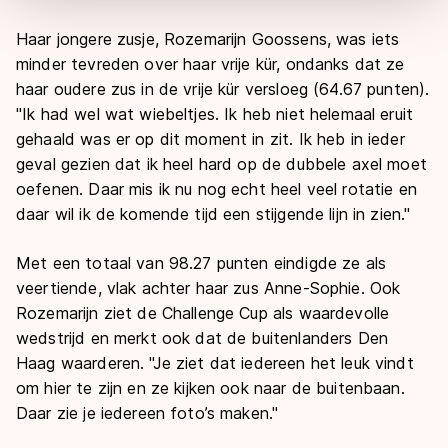
overdracht. Meer informatie vindt u in ons
cookiebeleid
.
Haar jongere zusje, Rozemarijn Goossens, was iets
minder tevreden over haar vrije kür, ondanks dat ze
haar oudere zus in de vrije kür versloeg (64.67 punten).
"Ik had wel wat wiebeltjes. Ik heb niet helemaal eruit
gehaald was er op dit moment in zit. Ik heb in ieder
geval gezien dat ik heel hard op de dubbele axel moet
oefenen. Daar mis ik nu nog echt heel veel rotatie en
daar wil ik de komende tijd een stijgende lijn in zien."
Met een totaal van 98.27 punten eindigde ze als
veertiende, vlak achter haar zus Anne-Sophie. Ook
Rozemarijn ziet de Challenge Cup als waardevolle
wedstrijd en merkt ook dat de buitenlanders Den
Haag waarderen. "Je ziet dat iedereen het leuk vindt
om hier te zijn en ze kijken ook naar de buitenbaan.
Daar zie je iedereen foto’s maken."