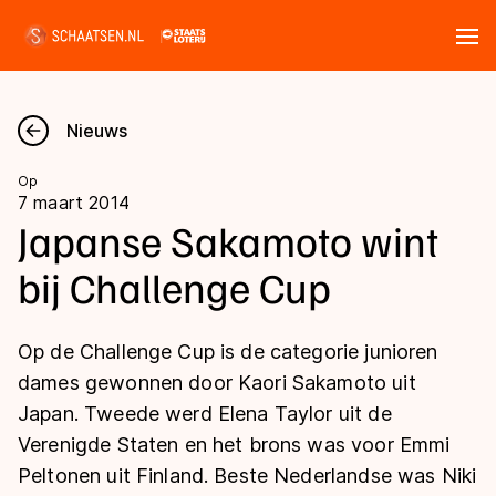
Tickets
Zoeken
Nieuws
Nieuws
Op
7 maart 2014
Kalender
Japanse Sakamoto wint
bij Challenge Cup
Disciplines
Marathon
Uitslagen
Op de Challenge Cup is de categorie junioren
Langebaan
dames gewonnen door Kaori Sakamoto uit
Langebaan
Japan. Tweede werd Elena Taylor uit de
Shorttrack
Tijden & historie
Verenigde Staten en het brons was voor Emmi
Shorttrack
Inlineskaten
Peltonen uit Finland. Beste Nederlandse was Niki
Ranglijsten Langebaan
Marathon
Kunstschaatsen