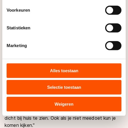
Daarentegen was Goossens wel tevreden over haar
Uw apparaat identificeren door het actief te scannen
Voorkeuren
optreden op de Challenge Cup. "Ik heb gedaan wat ik
op specifieke eigenschappen (fingerprinting)
kan in de training." Ze liet verschillende dubbele
Lees meer over hoe uw persoonlijke gegevens worden
sprongen zien en probeerde een dubbele axel en een
Statistieken
verwerkt en stel uw voorkeuren in het
detailgedeelte
in.
drievoudige rittberger. In de vrije kür behaalde ze
U kunt uw toestemming op elk moment wijzigen of
63.89 punten. Haar totaal over de hele wedstrijd
intrekken in de Cookieverklaring.
Marketing
kwam uit op 98.70 punten en daarmee werd ze
dertiende. "Als ik het niveau hier zie dan weet ik dat ik
We gebruiken cookies om content en advertenties te
nog heel veel moet trainen en beter moet gaan
personaliseren, socialmediafuncties te bieden en
springen. Ik wil er zeker voor werken."
websiteverkeer te analyseren. We delen informatie over
Alles toestaan
uw gebruik van onze site met onze partners voor social
De Challenge Cup vindt ze een heel bijzondere
media, advertenties en analyse. Zij kunnen deze
Selectie toestaan
wedstrijd en goed voor het Nederlandse kunstrijden:
combineren met andere gegevens die u aan hen heeft
"De wedstrijd is heel goed georganiseerd en het is leuk
verstrekt of die zij hebben verzameld via hun services.
dat er zoveel rijders meedoen. Het niveau is heel
Sommige partners kunnen gegevens doorgeven aan
Weigeren
landen buiten de EU, zoals de VS, waar mogelijk geen
hoog. Voor Nederland is het wel belangrijk om dat zo
adequaat beschermingsniveau geldt volgens de GDPR.
dicht bij huis te zien. Ook als je niet meedoet kun je
Door op ‘Toestaan’ te klikken, stemt u in met deze
komen kijken."