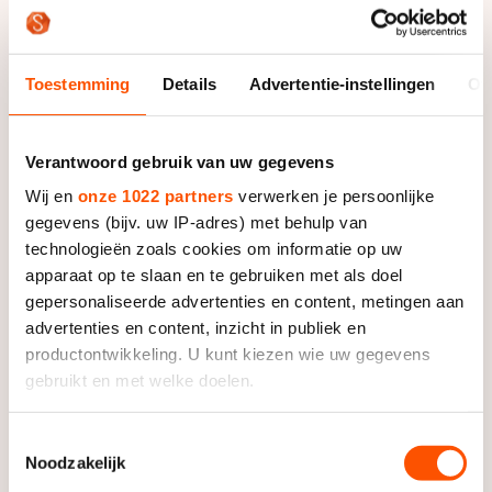
technische score voor het wereldkampioenschap voor
junioren. Het lukte niet. De twee drievoudige flips die
ze had gepland eindigden beiden halverwege. De
Toestemming
Details
Advertentie-instellingen
Ov
dubbele axel lukte wel en ook de overige dubbele
sprongen werkte ze goed af. De technische score van
35 punten bleef met 31.62 punten echter buiten
Verantwoord gebruik van uw gegevens
bereik. In de vrije kür behaalde ze in totaal 67.63
Wij en
onze 1022 partners
verwerken je persoonlijke
punten en daarmee eindigde ze met 107.46 punten in
gegevens (bijv. uw IP-adres) met behulp van
het eindklassement op plaats negen.
technologieën zoals cookies om informatie op uw
apparaat op te slaan en te gebruiken met als doel
"Mijn triples gingen vandaag niet. Ik denk dat ik te
gepersonaliseerde advertenties en content, metingen aan
graag wilde. Dan denk je van 'het moet, het moet, het
advertenties en content, inzicht in publiek en
moet'. Dan lukt het niet. Het is niet dat ik het niet kan.
productontwikkeling. U kunt kiezen wie uw gegevens
Ik heb het in de korte kür ook gedaan en in de training
gebruikt en met welke doelen.
lukt het ook. Het slaat gewoon nergens op. Het was
denk ik de druk van de laatste kans", vertelde een
Als u het toestaat, willen we ook graag:
Toestemmingsselectie
teleurgestelde Wories na afloop.
Noodzakelijk
Informatie verzamelen over uw geografische locatie,
die tot een paar meter nauwkeurig kan zijn