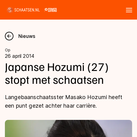
Tickets
Zoeken
Nieuws
Nieuws
Op
26 april 2014
Kalender
Japanse Hozumi (27)
stopt met schaatsen
Disciplines
Marathon
Uitslagen
Langebaanschaatsster Masako Hozumi heeft
Langebaan
een punt gezet achter haar carrière.
Langebaan
Shorttrack
Tijden & historie
Shorttrack
Inlineskaten
Ranglijsten Langebaan
Marathon
Kunstschaatsen