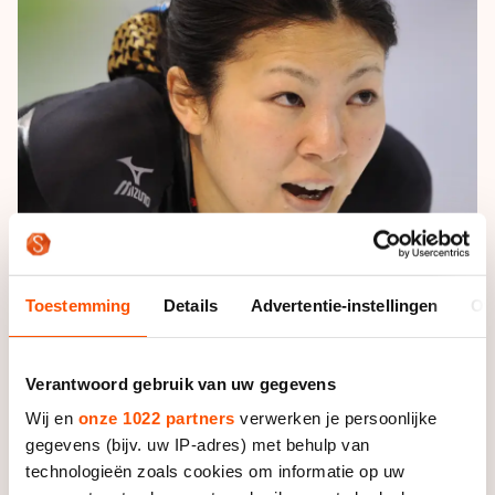
De weg op
Persoonlijke records & tijden
Inlineskaten
Schoonrijden
Inschrijven wedstrijden
Historie & statistiek
Schaatsfans
Kunstschaatsen
Natuurijs
Algemene Nederlandse Schaatstijd
Alles voor jou als schaatsfan
Deze zomer de weg op
Olympische Spelen
Evenementen
Waar kan ik schaatsen en skaten?
Olympische Spelen
Tickets
Medaille overzicht
Livestreams
Medaillespiegel
Word schaatsfan!
Toestemming
Details
Advertentie-instellingen
Ov
Olympische uitslagen
Winacties
Van Jong tot Goud verhalen
Verantwoord gebruik van uw gegevens
Wij en
onze 1022 partners
verwerken je persoonlijke
gegevens (bijv. uw IP-adres) met behulp van
Dat
meldt
The Japan News.
technologieën zoals cookies om informatie op uw