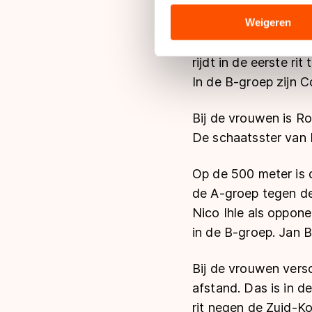
analyseren. We delen informa
analyse. Zij kunnen deze com
Weigeren
hun services. Sommige partn
Voor Nederland doen
adequaat beschermingsniveau
rijdt in de eerste r
Meer informatie vindt u in o
In de B-groep zijn C
Bij de vrouwen is R
De schaatsster van 
Op de 500 meter is 
de A-groep tegen d
Nico Ihle als oppone
in de B-groep. Jan 
Bij de vrouwen versc
afstand. Das is in d
rit negen de Zuid-K