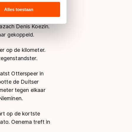
 media, advertenties en
ie zij hebben verzameld via
Alles toestaan
s de VS, waar mogelijk geen
 A-groep. Elgersma
 in met deze overdracht.
 Kazach Denis Koezin.
aar gekoppeld.
r op de kilometer.
tegenstandster.
atst Otterspeer in
otte de Duitser
 meter tegen elkaar
Nieminen.
rt op de kortste
nato. Oenema treft in