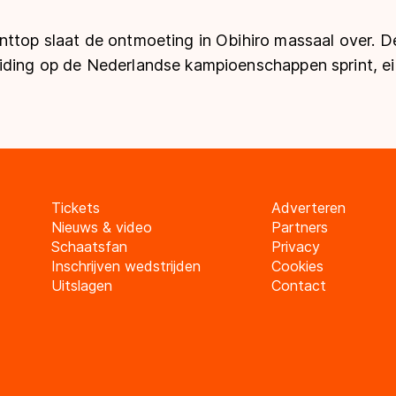
ttop slaat de ontmoeting in Obihiro massaal over. De
iding op de Nederlandse kampioenschappen sprint, e
Tickets
Adverteren
Nieuws & video
Partners
Schaatsfan
Privacy
Inschrijven wedstrijden
Cookies
Uitslagen
Contact