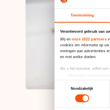
Toestemming
Verantwoord gebruik van u
Wij en
onze 1022 partners
v
cookies om informatie op uw 
metingen aan advertenties en
en met welke doelen.
Als u het toestaat, willen we
Informatie verzamelen ov
Uw apparaat identificere
Toestemmingsselectie
Lees meer over hoe uw perso
Noodzakelijk
toestemming op elk moment wi
We gebruiken cookies om cont