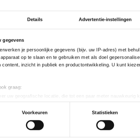
Details
Advertentie-instellingen
w gegevens
erwerken je persoonlijke gegevens (bijv. uw IP-adres) met behul
apparaat op te slaan en te gebruiken met als doel gepersonalise
 content, inzicht in publiek en productontwikkeling. U kunt kiez
 ook graag:
er uw geografische locatie, die tot een paar meter nauwkeurig k
n door het actief te scannen op specifieke eigenschappen (fingerp
onlijke gegevens worden verwerkt en stel uw voorkeuren in he
Voorkeuren
Statistieken
jzigen of intrekken in de Cookieverklaring.
ent en advertenties te personaliseren, socialmediafuncties te 