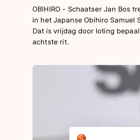
Tijden & historie
OBIHIRO - Schaatser Jan Bos tr
in het Japanse Obihiro Samuel S
Dat is vrijdag door loting bepaa
De weg op
achtste rit.
Schaatsfans
Olympische Spe