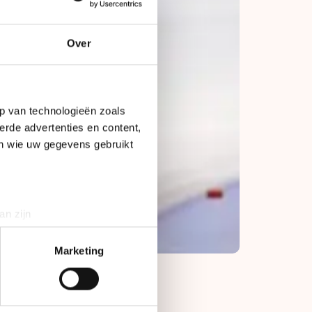
Over
p van technologieën zoals
erde advertenties en content,
en wie uw gegevens gebruikt
an zijn
rinting)
t
detailgedeelte
in. U kunt uw
Marketing
bieden en websiteverkeer te