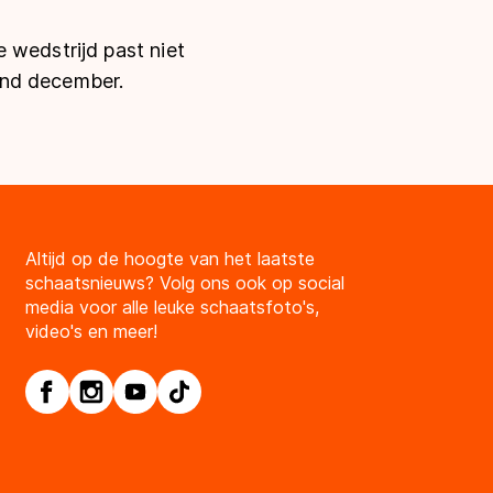
 wedstrijd past niet
ind december.
Altijd op de hoogte van het laatste
schaatsnieuws? Volg ons ook op social
media voor alle leuke schaatsfoto's,
video's en meer!