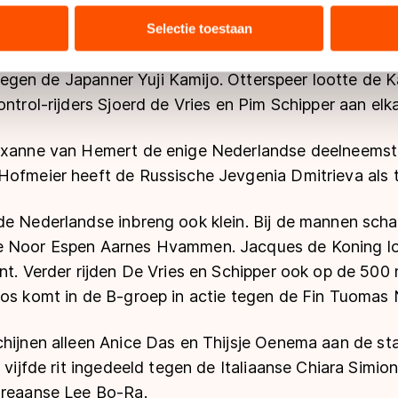
tie over uw gebruik van onze site met onze partners voor social
bineren met andere gegevens die u aan hen heeft verstrekt of d
Selectie toestaan
ers kunnen gegevens doorgeven aan landen buiten de EU, zoal
 verder Lars Elgersma en Hein Otterspeer mee in de
 geldt volgens de GDPR. Door op ‘Toestaan’ te klikken, stemt u
it tegen de Japanner Yuji Kamijo. Otterspeer lootte de
ns
cookiebeleid
.
ontrol-rijders Sjoerd de Vries en Pim Schipper aan elk
oxanne van Hemert de enige Nederlandse deelneemste
Hofmeier heeft de Russische Jevgenia Dmitrieva als 
de Nederlandse inbreng ook klein. Bij de mannen scha
e Noor Espen Aarnes Hvammen. Jacques de Koning lo
nt. Verder rijden De Vries en Schipper ook op de 500
Bos komt in de B-groep in actie tegen de Fin Tuomas 
hijnen alleen Anice Das en Thijsje Oenema aan de sta
e vijfde rit ingedeeld tegen de Italiaanse Chiara Simio
oreaanse Lee Bo-Ra.