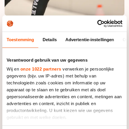
Foto: Neeke Smit
Je zou inmiddels een indrukwekkende ploeg kunnen
Toestemming
Details
Advertentie-instellingen
Ov
samenstellen van rijdsters die zonder een nieuw team
te hebben ergens vertrokken. Birgit Witte deed het bij
Verantwoord gebruik van uw gegevens
Cenned, Iris van der Stelt bij MK Basics, en zelfs een
deel van de ploeg Athleteshop.nl brak zonder de
Wij en
onze 1022 partners
verwerken je persoonlijke
zekerheid voor komend seizoen een nieuwe
gegevens (bijv. uw IP-adres) met behulp van
geldschieter te hebben. In alle gevallen gaat het om
technologieën zoals cookies om informatie op uw
kwaliteit en komt het uiteindelijk goed, en dat zal bij
apparaat op te slaan en te gebruiken met als doel
de talentvolle Jade van der Molen niet anders zijn.
gepersonaliseerde advertenties en content, metingen aan
advertenties en content, inzicht in publiek en
productontwikkeling. U kunt kiezen wie uw gegevens
’’Maar op dit moment heb ik nog geen nieuwe ploeg’’,
gebruikt en met welke doelen.
vertelt de 21-jarige schaatsster uit Heerenveen. ’’Ik
besef best dat ik daarmee een risico neem, maar ik wil