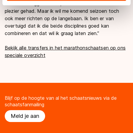
is komen te liggen. Prima, want daar heb ik heel veel
adequaat beschermingsniveau geldt volgens de GDPR.
plezier gehad. Maar ik wil me komend seizoen toch
Door op ‘Toestaan’ te klikken, stemt u in met deze
ook meer richten op de langebaan. Ik ben er van
overdracht. Meer informatie vindt u in ons
cookiebeleid
.
overtuigd dat ik die beide disciplines goed kan
combineren en dat wil ik graag laten zien.’’
Bekijk alle transfers in het marathonschaatsen op ons
speciale overzicht
Blijf op de hoogte van al het schaatsnieuws via de
schaatsfanmailing
Meld je aan