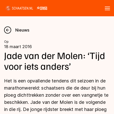
Tickets
Zoeken
Nieuws
Nieuws
Op
18 maart 2016
Kalender
Jade van der Molen: ‘Tijd
voor iets anders’
Disciplines
Marathon
Uitslagen
Het is een opvallende tendens dit seizoen in de
Langebaan
marathonwereld: schaatsers die de deur bij hun
Langebaan
ploeg dichttrekken zonder over een vangnetje te
Shorttrack
Tijden & historie
beschikken. Jade van der Molen is de volgende
Shorttrack
Inlineskaten
in die rij. De jonge rijdster breekt met haar ploeg
Ranglijsten Langebaan
Marathon
Kunstschaatsen