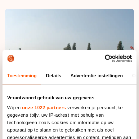
De weg op
Persoonlijke records & tijden
Inlineskaten
Schoonrijden
Inschrijven wedstrijden
Historie & statistiek
Schaatsfans
Kunstschaatsen
Natuurijs
Algemene Nederlandse Schaatstijd
Alles voor jou als schaatsfan
Deze zomer de weg op
Olympische Spelen
Evenementen
Waar kan ik schaatsen en skaten?
Olympische Spelen
Tickets
Medaille overzicht
Livestreams
Toestemming
Details
Advertentie-instellingen
Ov
Medaillespiegel
Word schaatsfan!
Olympische uitslagen
Winacties
Verantwoord gebruik van uw gegevens
Van Jong tot Goud verhalen
Wij en
onze 1022 partners
verwerken je persoonlijke
gegevens (bijv. uw IP-adres) met behulp van
technologieën zoals cookies om informatie op uw
apparaat op te slaan en te gebruiken met als doel
gepersonaliseerde advertenties en content, metingen aan