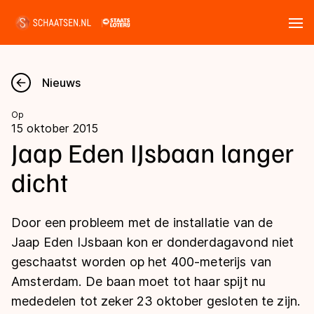
Tickets
Zoeken
Nieuws
Nieuws
Op
15 oktober 2015
Kalender
Jaap Eden IJsbaan langer
dicht
Disciplines
Marathon
Uitslagen
Door een probleem met de installatie van de
Langebaan
Jaap Eden IJsbaan kon er donderdagavond niet
Langebaan
geschaatst worden op het 400-meterijs van
Shorttrack
Tijden & historie
Amsterdam. De baan moet tot haar spijt nu
Shorttrack
Inlineskaten
mededelen tot zeker 23 oktober gesloten te zijn.
Ranglijsten Langebaan
Marathon
Kunstschaatsen