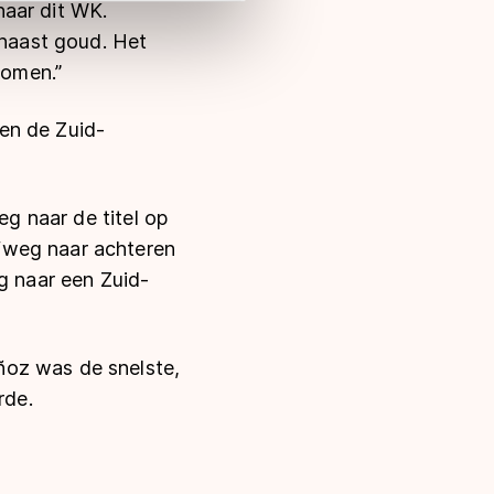
naar dit WK.
 naast goud. Het
komen.”
en de Zuid-
eg naar de titel op
fweg naar achteren
g naar een Zuid-
ñoz was de snelste,
rde.