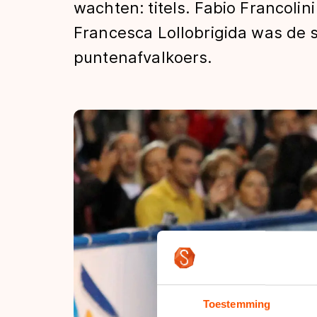
wachten: titels. Fabio Francolin
Tijden & historie
Francesca Lollobrigida was de 
puntenafvalkoers.
De weg op
Schaatsfans
Olympische Spe
Toestemming