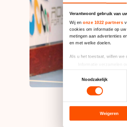
Verantwoord gebruik van u
Wij en
onze 1022 partners
v
cookies om informatie op uw 
metingen aan advertenties en
en met welke doelen.
Als u het toestaat, willen we
Informatie verzamelen ov
Uw apparaat identificere
Toestemmingsselectie
Lees meer over hoe uw perso
Noodzakelijk
toestemming op elk moment wi
We gebruiken cookies om cont
analyseren. We delen informa
analyse. Zij kunnen deze com
Francolini versloeg
Weigeren
hun services. Sommige partn
ook nu naast het g
adequaat beschermingsniveau