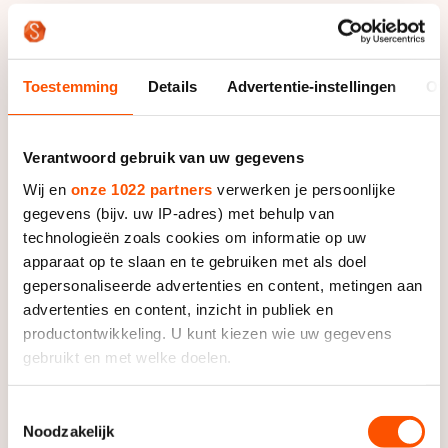
weken voor nodig had om haar eerste zege te
boeken. Uiteindelijk schreef ze er drie op haar naam en
was ze zo’n beetje de snelste vrouw in het peloton.
Toestemming
Details
Advertentie-instellingen
Ov
Dat predikaat is dit seizoen voor Irene Schouten, maar
de Noord-Hollandse kon haar Italiaanse rivale niet van
Verantwoord gebruik van uw gegevens
de zege houden en moest constateren dat ineens alle
sprinters uit het peloton moesten buigen voor ‘Lollo’.
Wij en
onze 1022 partners
verwerken je persoonlijke
Maar van rancune was geen sprake.
gegevens (bijv. uw IP-adres) met behulp van
technologieën zoals cookies om informatie op uw
"Ik vind dit alleen maar mooi", stelde Schouten. "Een
apparaat op te slaan en te gebruiken met als doel
beetje extra concurrentie is altijd lekker en goed voor
gepersonaliseerde advertenties en content, metingen aan
de wedstrijd. Ik had alleen graag rechtstreeks met
advertenties en content, inzicht in publiek en
haar om de winst gesprint, maar dat zat er niet in. Ik
productontwikkeling. U kunt kiezen wie uw gegevens
gebruikt en met welke doelen.
werd in de laatste bocht buitenom geblokt, terwijl
Lollobrigida binnendoor ging. Toen was ze meteen
Als u het toestaat, willen we ook graag:
weg."
Toestemmingsselectie
Noodzakelijk
Informatie verzamelen over uw geografische locatie,