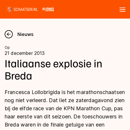
Tickets
Zoeken
Nieuws
Nieuws
Op
21 december 2013
Kalender
Italiaanse explosie in
Breda
Disciplines
Marathon
Uitslagen
Francesca Lollobrigida is het marathonschaatsen
Langebaan
nog niet verleerd. Dat liet ze zaterdagavond zien
Langebaan
bij de elfde race van de KPN Marathon Cup, pas
Shorttrack
Tijden & historie
haar eerste van dit seizoen. De toeschouwers in
Shorttrack
Inlineskaten
Breda waren in de finale getuige van een
Ranglijsten Langebaan
Marathon
Kunstschaatsen