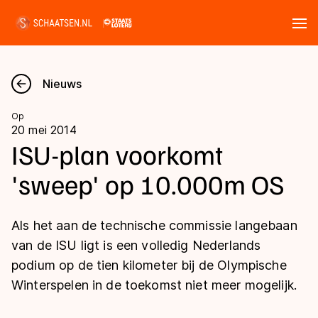
Tickets
Zoeken
Nieuws
Nieuws
Op
20 mei 2014
Kalender
ISU-plan voorkomt
'sweep' op 10.000m OS
Disciplines
Marathon
Uitslagen
Als het aan de technische commissie langebaan
Langebaan
van de ISU ligt is een volledig Nederlands
Langebaan
podium op de tien kilometer bij de Olympische
Shorttrack
Tijden & historie
Winterspelen in de toekomst niet meer mogelijk.
Shorttrack
Inlineskaten
Ranglijsten Langebaan
Marathon
Kunstschaatsen