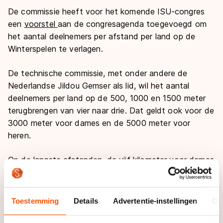
De commissie heeft voor het komende ISU-congres
een
voorstel
aan de congresagenda toegevoegd om
het aantal deelnemers per afstand per land op de
Winterspelen te verlagen.
De technische commissie, met onder andere de
Nederlandse Jildou Gemser als lid, wil het aantal
deelnemers per land op de 500, 1000 en 1500 meter
terugbrengen van vier naar drie. Dat geldt ook voor de
3000 meter voor dames en de 5000 meter voor
heren.
Op de langste afstanden, de vijf kilometer voor dames
en de tien kilometer bij de heren, moet het aantal
deelnemers per land worden teruggebracht van drie
naar twee, waarmee een
clean sweep
in de toekomst
Toestemming
Details
Advertentie-instellingen
Ov
niet meer mogelijk zal zijn. In Sotsji wisten Jorrit
Bergsma, Sven Kramer en Bob de Jong alle medailles