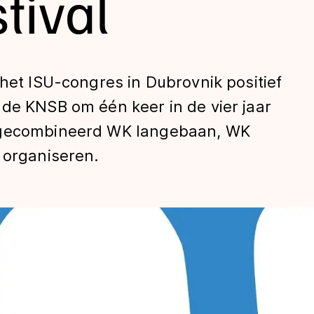
tival
 het ISU-congres in Dubrovnik positief
de KNSB om één keer in de vier jaar
n gecombineerd WK langebaan, WK
 organiseren.
len