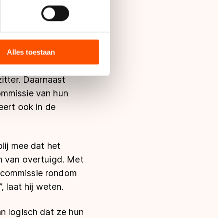
cipline één atleet
 moet zijn
bieden en websiteverkeer te
 deelnemende
 media, advertenties en
ie zij hebben verzameld via
Alles toestaan
meeste stemmen wint.
s de VS, waar mogelijk geen
 in met deze overdracht.
itter. Daarnaast
ommissie van hun
eert ook in de
lij mee dat het
n van overtuigd. Met
c commissie rondom
 laat hij weten.
n logisch dat ze hun