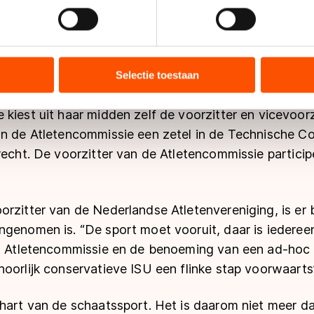
jzigen of intrekken in de Cookieverklaring.
zal bestaan uit vijf atleten, waarvan uit elke ISU-dis
arde daarbij is dat de atleet in de afgelopen vier jaar
ent en advertenties te personaliseren, socialmediafuncties te 
ISU-evenement. Tijdens de WK’s in 2017 stemmen de
tie over uw gebruik van onze site met onze partners voor social
bineren met andere gegevens die u aan hen heeft verstrekt of d
Selectie toestaan
leet in hun discipline, waarbij de ex-atleet met de 
ers kunnen gegevens doorgeven aan landen buiten de EU, zoal
 geldt volgens de GDPR. Door op ‘Toestaan’ te klikken, stemt u
kiest uit haar midden zelf de voorzitter en vicevoorz
ns
cookiebeleid
.
an de Atletencommissie een zetel in de Technische C
recht. De voorzitter van de Atletencommissie particip
rzitter van de Nederlandse Atletenvereniging, is er b
ngenomen is. “De sport moet vooruit, daar is iederee
en Atletencommissie en de benoeming van een ad-ho
oorlijk conservatieve ISU een flinke stap voorwaarts”,
 hart van de schaatssport. Het is daarom niet meer da