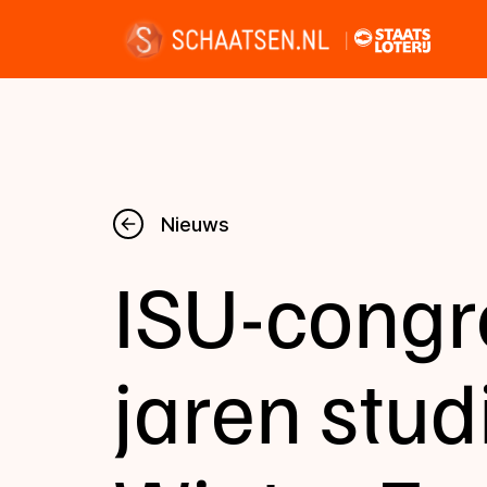
Nieuws
Nieuws
ISU-cong
Kalender
Disciplines
jaren stud
Uitslagen