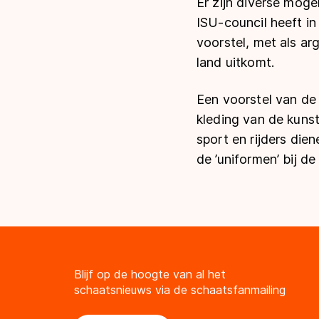
Er zijn diverse moge
ISU-council heeft i
voorstel, met als a
land uitkomt.
Een voorstel van de
kleding van de kunst
sport en rijders dien
de ’uniformen’ bij d
Blijf op de hoogte van al het
schaatsnieuws via de schaatsfanmailing