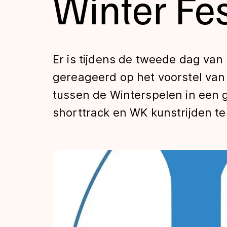
Winter Fes
Tijden & historie
De weg op
Er is tijdens de tweede dag van
gereageerd op het voorstel van 
Schaatsfans
tussen de Winterspelen in ee
shorttrack en WK kunstrijden te
Olympische Spe