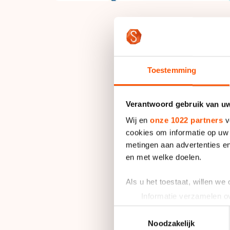
Het voorstel , naar
unaniem voor de reso
Toestemming
zogeheten ISU Winte
ter stemming in wor
Verantwoord gebruik van u
Volgens Arie Koops,
Wij en
onze 1022 partners
v
aangekondigde studi
cookies om informatie op uw 
metingen aan advertenties en
haalbaar en levensva
en met welke doelen.
Een ander voorstel
Als u het toestaat, willen we
gelijk aangenomen. 
Informatie verzamelen ov
de belangen van de 
Uw apparaat identificere
Toestemmingsselectie
atleten.
Lees meer over hoe uw perso
Noodzakelijk