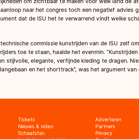
lijkheden om zichtbaar te maken voor welk land de at
n aanloop naar het congres toch een negatief advies 
rgument dat de ISU het te verwarrend vindt welke sch
 technische commissie kunstrijden van de ISU zelf o
rijders toe te staan, haalde het evenmin. “Kunstrijden 
en stijlvolle, elegante, verfijnde kleding te dragen. Ni
e langebaan en het shorttrack”, was het argument van 
Tickets
Adverteren
Nieuws & video
Partners
Schaatsfan
Privacy