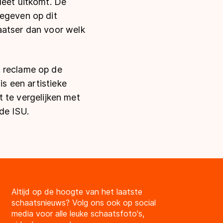
leet uitkomt. De
gegeven op dit
aatser dan voor welk
m reclame op de
is een artistieke
et te vergelijken met
de ISU.
Altijd op de hoogte van het laatste
schaatsnieuws? Volg ons ook op social
media voor alle leuke schaatsfoto's,