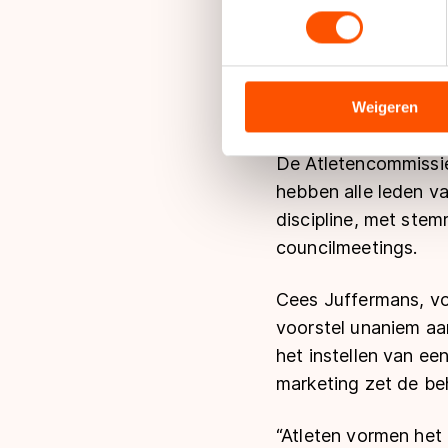
toestemming op elk moment wi
De Atletencommissie 
afkomstig is. Voorwa
We gebruiken cookies om cont
uitgekomen in een 
analyseren. We delen informa
analyse. Zij kunnen deze com
Weigeren
schaatsers op een at
hun services. Sommige partn
adequaat beschermingsniveau
De Atletencommissie 
Meer informatie vindt u in o
hebben alle leden v
discipline, met stem
councilmeetings.
Cees Juffermans, voo
voorstel unaniem aa
het instellen van e
marketing zet de beh
“Atleten vormen het