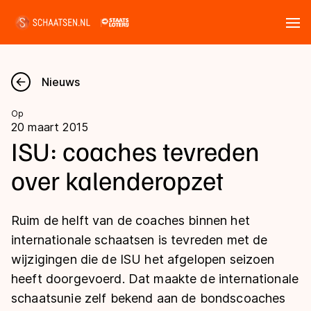
Tickets
Zoeken
Nieuws
Nieuws
Op
20 maart 2015
Kalender
ISU: coaches tevreden
over kalenderopzet
Disciplines
Marathon
Uitslagen
Ruim de helft van de coaches binnen het
Langebaan
internationale schaatsen is tevreden met de
Langebaan
wijzigingen die de ISU het afgelopen seizoen
Shorttrack
Tijden & historie
heeft doorgevoerd. Dat maakte de internationale
Shorttrack
Inlineskaten
schaatsunie zelf bekend aan de bondscoaches
Ranglijsten Langebaan
Marathon
Kunstschaatsen