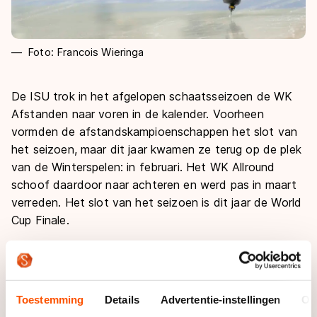
Foto: Francois Wieringa
De ISU trok in het afgelopen schaatsseizoen de WK
Afstanden naar voren in de kalender. Voorheen
vormden de afstandskampioenschappen het slot van
het seizoen, maar dit jaar kwamen ze terug op de plek
van de Winterspelen: in februari. Het WK Allround
schoof daardoor naar achteren en werd pas in maart
verreden. Het slot van het seizoen is dit jaar de World
Cup Finale.
Daarnaast werd ook aan de opzet van de World Cup
gesleuteld. De wedstrijden kregen meer gewicht
doordat de wedstrijden in Hamar en Heerenveen ook
Toestemming
Details
Advertentie-instellingen
Ov
als kwalificatie te dienden voor respectievelijk het WK