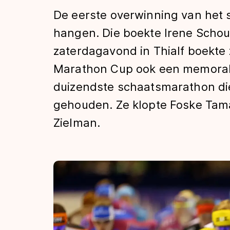
Tijden & historie
De eerste overwinning van het sei
hangen. Die boekte Irene Scho
zaterdagavond in Thialf boekte
De weg op
Marathon Cup ook een memorabe
duizendste schaatsmarathon die
Schaatsfans
gehouden. Ze klopte Foske Tama
Zielman.
Olympische Spe