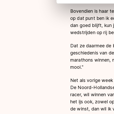
adequaat beschermingsniveau
Meer informatie vindt u in o
Bovendien is haar te
op dat punt ben ik e
dan goed blijft, kun
wedstrijden op rij be
Dat ze daarmee de b
geschiedenis van de 
marathons winnen, ma
mooi."
Net als vorige week
De Noord-Hollandse b
racer, wil winnen va
het ijs ook, zowel op
de winst, dan wil ik 