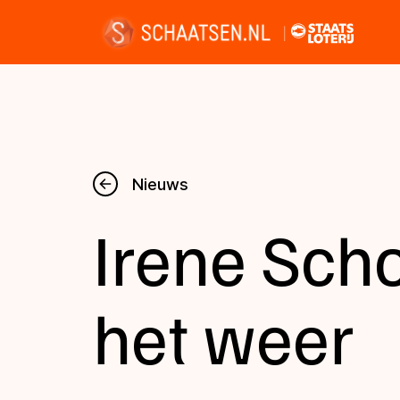
Nieuws
Nieuws
Irene Scho
Kalender
Disciplines
het weer
Uitslagen