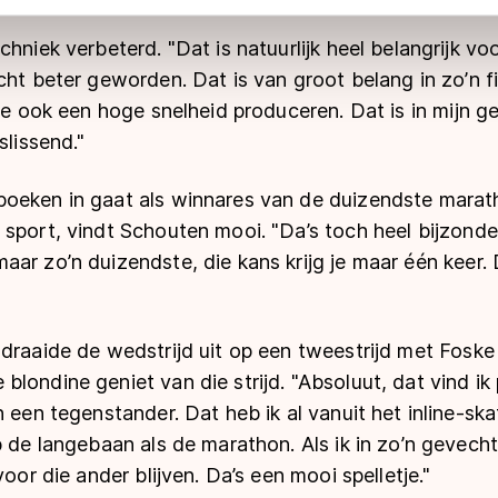
 geldt volgens de GDPR. Door op ‘Toestaan’ te klikken, stemt u
ns
cookiebeleid
.
chniek verbeterd. "Dat is natuurlijk heel belangrijk v
cht beter geworden. Dat is van groot belang in zo’n fin
 je ook een hoge snelheid produceren. Dat is in mijn g
slissend."
oeken in gaat als winnares van de duizendste marat
sport, vindt Schouten mooi. "Da’s toch heel bijzonder
ar zo’n duizendste, die kans krijg je maar één keer. 
 draaide de wedstrijd uit op een tweestrijd met Foske
londine geniet van die strijd. "Absoluut, dat vind ik 
n een tegenstander. Dat heb ik al vanuit het inline-sk
 de langebaan als de marathon. Als ik in zo’n gevecht 
voor die ander blijven. Da’s een mooi spelletje."