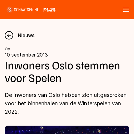
Tickets
Zoeken
Nieuws
Nieuws
Op
10 september 2013
Kalender
Inwoners Oslo stemmen
voor Spelen
Disciplines
Marathon
Uitslagen
De inwoners van Oslo hebben zich uitgesproken
Langebaan
voor het binnenhalen van de Winterspelen van
Langebaan
2022.
Shorttrack
Tijden & historie
Shorttrack
Inlineskaten
Ranglijsten Langebaan
Marathon
Kunstschaatsen