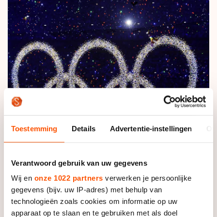
De weg op
Persoonlijke records & tijden
Inlineskaten
Schoonrijden
Inschrijven wedstrijden
Historie & statistiek
Schaatsfans
Kunstschaatsen
Natuurijs
Algemene Nederlandse Schaatstijd
Alles voor jou als schaatsfan
Deze zomer de weg op
Olympische Spelen
Evenementen
Waar kan ik schaatsen en skaten?
Olympische Spelen
Tickets
Medaille overzicht
Livestreams
Medaillespiegel
Word schaatsfan!
Toestemming
Details
Advertentie-instellingen
Ov
Olympische uitslagen
Winacties
Van Jong tot Goud verhalen
Verantwoord gebruik van uw gegevens
Wij en
onze 1022 partners
verwerken je persoonlijke
gegevens (bijv. uw IP-adres) met behulp van
technologieën zoals cookies om informatie op uw
apparaat op te slaan en te gebruiken met als doel
Na het sluiten van de stembussen bleek 55 procent