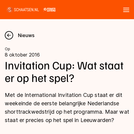
Tickets
Zoeken
Nieuws
Nieuws
Op
8 oktober 2016
Kalender
Invitation Cup: Wat staat
er op het spel?
Disciplines
Marathon
Uitslagen
Met de International Invitation Cup staat er dit
Langebaan
weekeinde de eerste belangrijke Nederlandse
Langebaan
shorttrackwedstrijd op het programma. Maar wat
Shorttrack
Tijden & historie
staat er precies op het spel in Leeuwarden?
Shorttrack
Inlineskaten
Ranglijsten Langebaan
Marathon
Kunstschaatsen