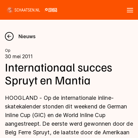
Tickets
Zoeken
Nieuws
Nieuws
Op
30 mei 2011
Kalender
Internationaal succes
Spruyt en Mantia
Disciplines
Marathon
Uitslagen
HOOGLAND - Op de internationale inline-
Langebaan
skatekalender stonden dit weekend de German
Langebaan
Inline Cup (GIC) en de World Inline Cup
Shorttrack
Tijden & historie
aangestreept. De eerste werd gewonnen door de
Shorttrack
Inlineskaten
Belg Ferre Spruyt, de laatste door de Amerikaan
Ranglijsten Langebaan
Marathon
Kunstschaatsen