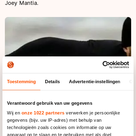
De weg op
Joey Mantia.
Persoonlijke records & tijden
Inlineskaten
Schoonrijden
Inschrijven wedstrijden
Historie & statistiek
Schaatsfans
Kunstschaatsen
Natuurijs
Algemene Nederlandse Schaatstijd
Alles voor jou als schaatsfan
Deze zomer de weg op
Olympische Spelen
Evenementen
Waar kan ik schaatsen en skaten?
Olympische Spelen
Tickets
Medaille overzicht
Livestreams
Medaillespiegel
Word schaatsfan!
Toestemming
Details
Advertentie-instellingen
Ov
Olympische uitslagen
Winacties
Van Jong tot Goud verhalen
Verantwoord gebruik van uw gegevens
Wij en
onze 1022 partners
verwerken je persoonlijke
gegevens (bijv. uw IP-adres) met behulp van
technologieën zoals cookies om informatie op uw
apparaat op te slaan en te gebruiken met als doel