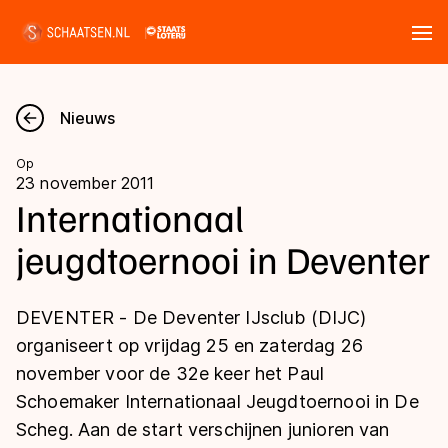
Tickets
Zoeken
Nieuws
Nieuws
Op
23 november 2011
Kalender
Internationaal
jeugdtoernooi in Deventer
Disciplines
Marathon
Uitslagen
DEVENTER - De Deventer IJsclub (DIJC)
Langebaan
organiseert op vrijdag 25 en zaterdag 26
Langebaan
november voor de 32e keer het Paul
Shorttrack
Tijden & historie
Schoemaker Internationaal Jeugdtoernooi in De
Shorttrack
Inlineskaten
Scheg. Aan de start verschijnen junioren van
Ranglijsten Langebaan
Marathon
Kunstschaatsen