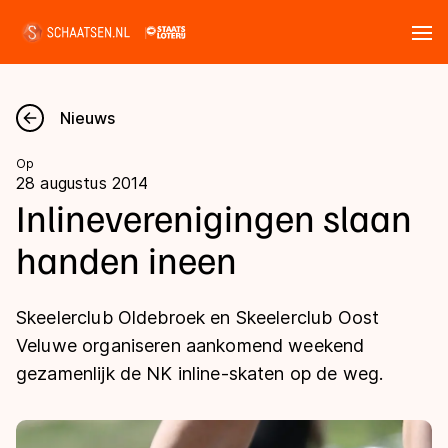
Tickets
Zoeken
Nieuws
Nieuws
Op
28 augustus 2014
Kalender
Inlineverenigingen slaan
handen ineen
Disciplines
Marathon
Uitslagen
Skeelerclub Oldebroek en Skeelerclub Oost
Langebaan
Veluwe organiseren aankomend weekend
Langebaan
gezamenlijk de NK inline-skaten op de weg.
Shorttrack
Tijden & historie
Shorttrack
Inlineskaten
Ranglijsten Langebaan
Marathon
Kunstschaatsen