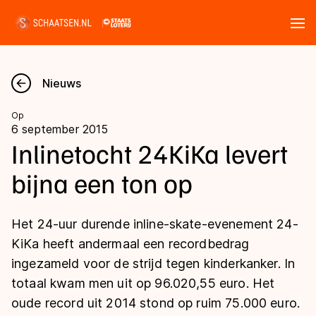
Tickets
Zoeken
Nieuws
Nieuws
Op
6 september 2015
Kalender
Inlinetocht 24KiKa levert
bijna een ton op
Disciplines
Marathon
Uitslagen
Het 24-uur durende inline-skate-evenement 24-
Langebaan
KiKa heeft andermaal een recordbedrag
Langebaan
ingezameld voor de strijd tegen kinderkanker. In
Shorttrack
Tijden & historie
totaal kwam men uit op 96.020,55 euro. Het
Shorttrack
Inlineskaten
oude record uit 2014 stond op ruim 75.000 euro.
Ranglijsten Langebaan
Marathon
Kunstschaatsen