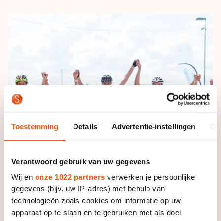
De weg op
Persoonlijke records & tijden
Inlineskaten
Schoonrijden
Inschrijven wedstrijden
Historie & statistiek
Schaatsfans
Kunstschaatsen
Natuurijs
Algemene Nederlandse Schaatstijd
Alles voor jou als schaatsfan
Deze zomer de weg op
Olympische Spelen
Evenementen
Waar kan ik schaatsen en skaten?
Olympische Spelen
Tickets
Medaille overzicht
Livestreams
Medaillespiegel
Toestemming
Details
Advertentie-instellingen
Ov
Word schaatsfan!
Olympische uitslagen
Winacties
Van Jong tot Goud verhalen
Verantwoord gebruik van uw gegevens
Wij en
onze 1022 partners
verwerken je persoonlijke
gegevens (bijv. uw IP-adres) met behulp van
technologieën zoals cookies om informatie op uw
apparaat op te slaan en te gebruiken met als doel