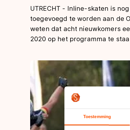
Tijden & historie
UTRECHT - Inline-skaten is nog a
toegevoegd te worden aan de Ol
weten dat acht nieuwkomers ee
De weg op
2020 op het programma te staa
Schaatsfans
Olympische Spe
Toestemming