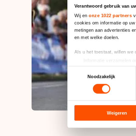
Verantwoord gebruik van u
Wij en
onze 1022 partners
v
cookies om informatie op uw 
metingen aan advertenties en
en met welke doelen.
Als u het toestaat, willen we
Informatie verzamelen ov
Uw apparaat identificere
Toestemmingsselectie
Lees meer over hoe uw perso
Noodzakelijk
toestemming op elk moment wi
We gebruiken cookies om cont
analyseren. We delen informa
analyse. Zij kunnen deze com
Weigeren
hun services. Sommige partn
adequaat beschermingsniveau
Meer informatie vindt u in o