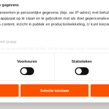
w gegevens
erwerken je persoonlijke gegevens (bijv. uw IP-adres) met behul
apparaat op te slaan en te gebruiken met als doel gepersonalise
 content, inzicht in publiek en productontwikkeling. U kunt kiez
 ook graag:
er uw geografische locatie, die tot een paar meter nauwkeurig k
n door het actief te scannen op specifieke eigenschappen (fingerp
onlijke gegevens worden verwerkt en stel uw voorkeuren in he
Voorkeuren
Statistieken
jzigen of intrekken in de Cookieverklaring.
ent en advertenties te personaliseren, socialmediafuncties te 
tie over uw gebruik van onze site met onze partners voor social
bineren met andere gegevens die u aan hen heeft verstrekt of d
Selectie toestaan
ers kunnen gegevens doorgeven aan landen buiten de EU, zoal
 geldt volgens de GDPR. Door op ‘Toestaan’ te klikken, stemt u
ns
cookiebeleid
.