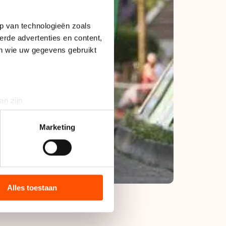
p van technologieën zoals
erde advertenties en content,
en wie uw gegevens gebruikt
an zijn
rinting)
t
detailgedeelte
in. U kunt uw
Marketing
bieden en websiteverkeer te
 media, advertenties en
ie zij hebben verzameld via
Alles toestaan
s de VS, waar mogelijk geen
 in met deze overdracht.