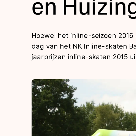
en Huizin
Tijden & historie
De weg op
Hoewel het inline-seizoen 2016 
dag van het NK Inline-skaten 
Schaatsfans
jaarprijzen inline-skaten 2015 ui
Olympische Spe