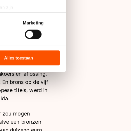
an zijn
rinting)
t
detailgedeelte
in. U kunt uw
Marketing
skateseizoen 2015 in
nschappen de
r die medailles
bieden en websiteverkeer te
 zeven medailles:
 media, advertenties en
ie zij hebben verzameld via
Alles toestaan
s de VS, waar mogelijk geen
 in met deze overdracht.
koers en aflossing.
 En brons op de vijf
ese titels, werd in
ida.
ar zou mogen
halve een bronzen
e van duizend euro,