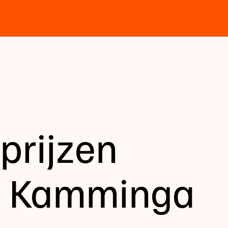
rprijzen
r Kamminga