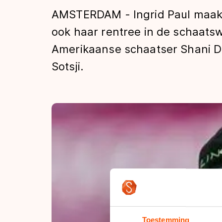
Tijden & historie
AMSTERDAM - Ingrid Paul maakt
ook haar rentree in de schaats
Amerikaanse schaatser Shani Da
De weg op
Sotsji.
Schaatsfans
Olympische Spe
Toestemming