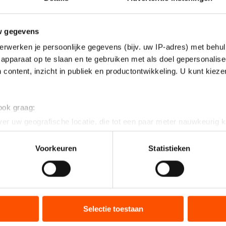
w gegevens
erwerken je persoonlijke gegevens (bijv. uw IP-adres) met behul
apparaat op te slaan en te gebruiken met als doel gepersonalise
 content, inzicht in publiek en productontwikkeling. U kunt kiez
 ook graag:
er uw geografische locatie, die tot een paar meter nauwkeurig k
n door het actief te scannen op specifieke eigenschappen (fingerp
onlijke gegevens worden verwerkt en stel uw voorkeuren in he
Voorkeuren
Statistieken
jzigen of intrekken in de Cookieverklaring.
ent en advertenties te personaliseren, socialmediafuncties te 
tie over uw gebruik van onze site met onze partners voor social
bineren met andere gegevens die u aan hen heeft verstrekt of d
Selectie toestaan
ers kunnen gegevens doorgeven aan landen buiten de EU, zoal