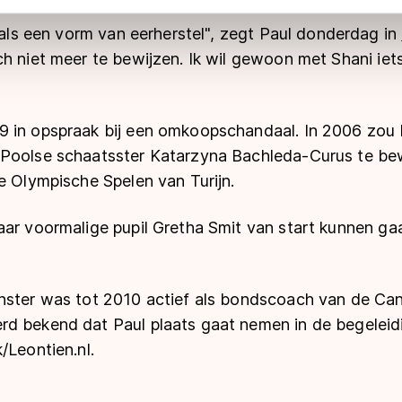
 geldt volgens de GDPR. Door op ‘Toestaan’ te klikken, stemt u
t als een vorm van eerherstel", zegt Paul donderdag in
ns
cookiebeleid
.
h niet meer te bewijzen. Ik wil gewoon met Shani iet
 in opspraak bij een omkoopschandaal. In 2006 zou 
Poolse schaatsster Katarzyna Bachleda-Curus te be
e Olympische Spelen van Turijn.
ar voormalige pupil Gretha Smit van start kunnen gaa
nster was tot 2010 actief als bondscoach van de Ca
d bekend dat Paul plaats gaat nemen in de begeleid
/Leontien.nl.