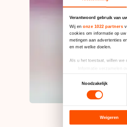
Verantwoord gebruik van u
Wij en
onze 1022 partners
v
cookies om informatie op uw 
metingen aan advertenties en
en met welke doelen.
Als u het toestaat, willen we
Informatie verzamelen ov
Uw apparaat identificere
Toestemmingsselectie
Lees meer over hoe uw perso
Noodzakelijk
toestemming op elk moment wi
We gebruiken cookies om cont
analyseren. We delen informa
analyse. Zij kunnen deze com
Weigeren
hun services. Sommige partn