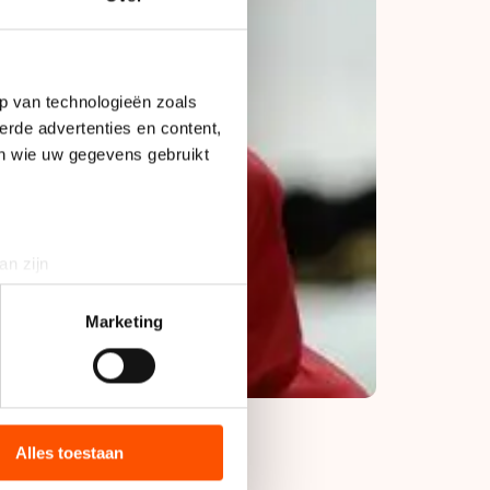
p van technologieën zoals
erde advertenties en content,
en wie uw gegevens gebruikt
an zijn
rinting)
t
detailgedeelte
in. U kunt uw
Marketing
bieden en websiteverkeer te
 media, advertenties en
ie zij hebben verzameld via
Alles toestaan
s de VS, waar mogelijk geen