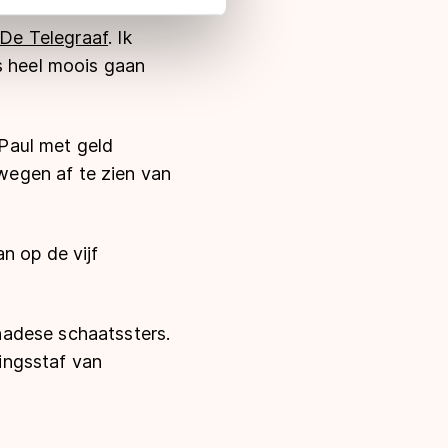
 in met deze overdracht.
De Telegraaf
. Ik
s heel moois gaan
Paul met geld
wegen af te zien van
n op de vijf
nadese schaatssters.
ingsstaf van