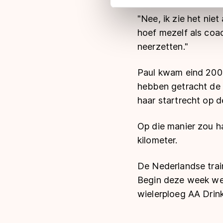
adequaat beschermingsniveau
"Nee, ik zie het nie
Meer informatie vindt u in o
hoef mezelf als coac
neerzetten."
Paul kwam eind 2009
hebben getracht de 
haar startrecht op d
Op die manier zou ha
kilometer.
De Nederlandse trai
Begin deze week wer
wielerploeg AA Drink