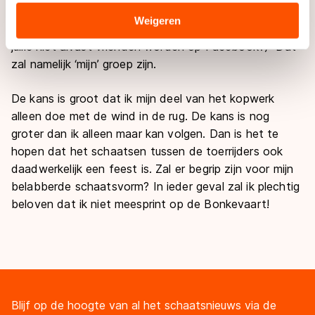
verstrekt of die zij hebben verzameld via hun services.
op enige schaatsvorm hoef te rekenen. Hopelijk zitten
Sommige partners kunnen gegevens doorgeven aan
Weigeren
er veel vriendelijke schaatsers in startgroep 16 (willen
landen buiten de EU, zoals de VS, waar mogelijk geen
jullie niet alvast vrienden worden op Facebook?) Dat
adequaat beschermingsniveau geldt volgens de GDPR.
zal namelijk ‘mijn’ groep zijn.
Door op ‘Toestaan’ te klikken, stemt u in met deze
overdracht. Meer informatie vindt u in ons
cookiebeleid
.
De kans is groot dat ik mijn deel van het kopwerk
alleen doe met de wind in de rug. De kans is nog
groter dan ik alleen maar kan volgen. Dan is het te
hopen dat het schaatsen tussen de toerrijders ook
daadwerkelijk een feest is. Zal er begrip zijn voor mijn
belabberde schaatsvorm? In ieder geval zal ik plechtig
beloven dat ik niet meesprint op de Bonkevaart!
Blijf op de hoogte van al het schaatsnieuws via de