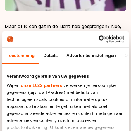
Maar of ik een gat in de lucht heb gesprongen? Nee,
dat niet. Ik heb deze tocht nog nooit geschaatst,
weet dus niet wat precies te verwachten en ben altijd
al een beetje sceptisch over de Elfsteden. Met moeite
kan ik de betreffende steden opnoemen, maar de
Toestemming
Details
Advertentie-instellingen
Ov
juiste volgorde ken ik niet. Heb me er domweg nooit
echt in verdiept. Ik ken schaatsers die op het punt
Verantwoord gebruik van uw gegevens
stonden te stoppen, maar toch één of meerdere jaren
langer in het peloton bleven omdat ze die Tocht een
Wij en
onze 1022 partners
verwerken je persoonlijke
keer wilden meemaken. Ook dat heb ik niet gedaan.
gegevens (bijv. uw IP-adres) met behulp van
technologieën zoals cookies om informatie op uw
Daar heb ik natuurlijk mijn redenen voor: de afstand
apparaat op te slaan en te gebruiken met als doel
gepersonaliseerde advertenties en content, metingen aan
van ruim 200 kilometer is niet mijn ding. Als je zeker
advertenties en content, inzicht in publiek en
weet dat je toch niet wint, dan wordt het als
productontwikkeling. U kunt kiezen wie uw gegevens
wedstrijdrijder minder interessant. Daarnaast ben ik