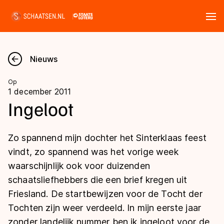
Tickets
Zoeken
Nieuws
Nieuws
Op
1 december 2011
Kalender
Ingeloot
Disciplines
Zo spannend mijn dochter het Sinterklaas feest
Marathon
vindt, zo spannend was het vorige week
Uitslagen
waarschijnlijk ook voor duizenden
Langebaan
schaatsliefhebbers die een brief kregen uit
Langebaan
Shorttrack
Tijden & historie
Friesland. De startbewijzen voor de Tocht der
Shorttrack
Inlineskaten
Tochten zijn weer verdeeld. In mijn eerste jaar
Ranglijsten Langebaan
Marathon
zonder landelijk nummer ben ik ingeloot voor de
Kunstschaatsen