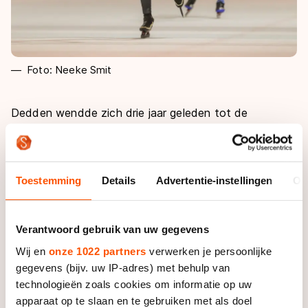
Foto: Neeke Smit
Dedden wendde zich drie jaar geleden tot de
marathon. De 22-jarige rijdster uit Wanneperveen had
zich tot dan toe geconcentreerd op de langebaan,
maar voelde de behoefte ook de langste afstanden
Toestemming
Details
Advertentie-instellingen
Ov
eens te proberen. Een stap die niet zonder succes
was. Dedden werd meteen ingelijfd door Palet
Schilderwerken en ontwikkelde zich in die formatie
Verantwoord gebruik van uw gegevens
gestaag.
Wij en
onze 1022 partners
verwerken je persoonlijke
De climax van die ontwikkeling volgde zaterdag in
gegevens (bijv. uw IP-adres) met behulp van
Alkmaar, waar ooit de victorie begon in de strijd tegen
technologieën zoals cookies om informatie op uw
de Spanjaarden, maar waar nu de jonge Dedden –
apparaat op te slaan en te gebruiken met als doel