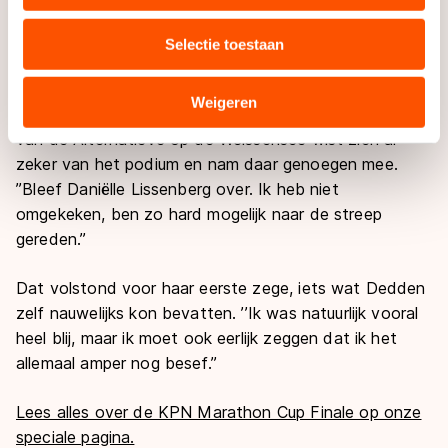
uw gebruik van onze site met onze partners voor social
op het moment dat de rest al het werk op haar
media, advertenties en analyse. Zij kunnen deze
schouders legde. De drie vuchters wisten meteen dat
Selectie toestaan
combineren met andere gegevens die u aan hen heeft
zij mochten rijden om de podiumplekken.
verstrekt of die zij hebben verzameld via hun services.
Sommige partners kunnen gegevens doorgeven aan
Weigeren
In die sprint liet Witte het al snel lopen. De winnares
landen buiten de EU, zoals de VS, waar mogelijk geen
van de Alternatieve op de Weissensee wist zich al
adequaat beschermingsniveau geldt volgens de GDPR.
zeker van het podium en nam daar genoegen mee.
Door op ‘Toestaan’ te klikken, stemt u in met deze
’’Bleef Daniëlle Lissenberg over. Ik heb niet
overdracht. Meer informatie vindt u in ons
cookiebeleid
.
omgekeken, ben zo hard mogelijk naar de streep
gereden.’’
Dat volstond voor haar eerste zege, iets wat Dedden
zelf nauwelijks kon bevatten. ’’Ik was natuurlijk vooral
heel blij, maar ik moet ook eerlijk zeggen dat ik het
allemaal amper nog besef.’’
Lees alles over de KPN Marathon Cup Finale op onze
speciale pagina.