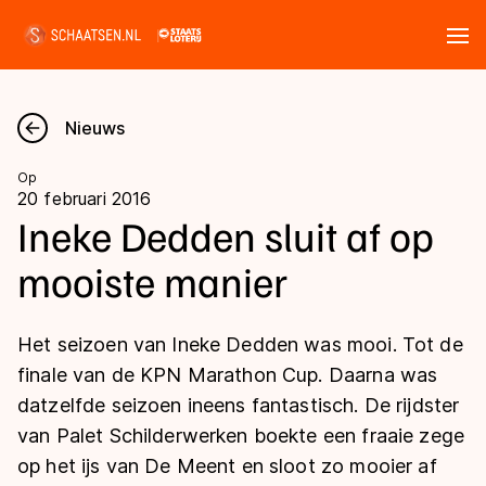
Tickets
Zoeken
Nieuws
Nieuws
Op
20 februari 2016
Kalender
Ineke Dedden sluit af op
mooiste manier
Disciplines
Marathon
Uitslagen
Het seizoen van Ineke Dedden was mooi. Tot de
Langebaan
finale van de KPN Marathon Cup. Daarna was
Langebaan
datzelfde seizoen ineens fantastisch. De rijdster
Shorttrack
Tijden & historie
van Palet Schilderwerken boekte een fraaie zege
Shorttrack
Inlineskaten
op het ijs van De Meent en sloot zo mooier af
Ranglijsten Langebaan
Marathon
Kunstschaatsen