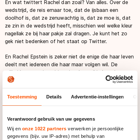
En wat twittert Rachel dan zoal? Van alles. Over de
wedstrijd, de reis ernaar toe, dat de ijsbaan een
doolhof is, dat ze zenuwachtig is, dat ze moe is, dat
ze zin in de wedstrijd heeft, misschien wel welke kleur
nagellak ze bij haar pakje zal dragen. Je kunt het zo
gek niet bedenken of het staat op Twitter.
En Rachel Epstein is zeker niet de enige die haar leven
deelt met iedereen die haar maar volgen wil. De
vrijheid van meningsuiting viert hoogtij in het nieuwe
mediatijdperk. Kun je dan werkelijk al je belevenissen en
ideeën publiekelijk delen? Misschien. In ieder geval
heeft de ISU inmiddels een
guideline
opgesteld.
Toestemming
Details
Advertentie-instellingen
Ov
Aanleiding was de tweet van een rijder waarin hij
publiekelijk maakte het niet eens te zijn met de
Verantwoord gebruik van uw gegevens
jurybeoordeling. Hij werd door zijn bond op het matje
geroepen en een relletje werd in de kiem gesmoord.
Wij en
onze 1022 partners
verwerken je persoonlijke
gegevens (bijv. uw IP-adres) met behulp van