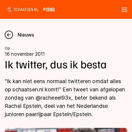
Tickets
Zoeken
Nieuws
Nieuws
Op
16 november 2011
Kalender
Ik twitter, dus ik besta
Disciplines
"Ik kan niet eens normaal twitteren omdat alles
Marathon
op schaatsen.nl komt!" Een tweet van afgelopen
Uitslagen
zondag van @racheeel93x, beter bekend als
Langebaan
Rachel Epstein, deel van het Nederlandse
Langebaan
Shorttrack
Tijden & historie
junioren paarrijpaar Epstein/Epstein.
Shorttrack
Inlineskaten
Ranglijsten Langebaan
Marathon
Kunstschaatsen