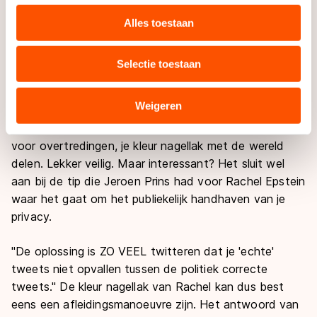
personaliseren, socialmediafuncties te bieden en
persoonlijke ervaringen te delen. Wel: schrijven hoe het
websiteverkeer te analyseren. We delen informatie over
ging op de wedstrijd. Niet: de jurybeoordeling ter
Alles toestaan
uw gebruik van onze site met onze partners voor social
discussie stellen. Ook het gebruik van foto’s is niet
media, advertenties en analyse. Zij kunnen deze
zonder gevaar, komt copyright weer om de hoek. En
Selectie toestaan
combineren met andere gegevens die u aan hen heeft
mag je nu wel of niet een foto plaatsen van iemand
verstrekt of die zij hebben verzameld via hun services.
die hoogst verbaasd is na zijn jurybeoordeling?
Sommige partners kunnen gegevens doorgeven aan
Weigeren
landen buiten de EU, zoals de VS, waar mogelijk geen
In ieder geval mag je zonder dat je bang hoeft te zijn
adequaat beschermingsniveau geldt volgens de GDPR.
voor overtredingen, je kleur nagellak met de wereld
Door op ‘Toestaan’ te klikken, stemt u in met deze
delen. Lekker veilig. Maar interessant? Het sluit wel
overdracht. Meer informatie vindt u in ons
cookiebeleid
.
aan bij de tip die Jeroen Prins had voor Rachel Epstein
waar het gaat om het publiekelijk handhaven van je
privacy.
"De oplossing is ZO VEEL twitteren dat je 'echte'
tweets niet opvallen tussen de politiek correcte
tweets." De kleur nagellak van Rachel kan dus best
eens een afleidingsmanoeuvre zijn. Het antwoord van