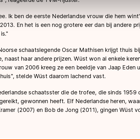
ns
cookiebeleid
.
 mee. Ik ben de eerste Nederlandse vrouw die hem wint"
013. En het is een nog grotere eer dan bij andere pr
s."
Noorse schaatslegende Oscar Mathisen krijgt thuis b
e, naast haar andere prijzen. Wüst won al enkele ker
rouw van 2006 kreeg ze een beeldje van Jaap Eden uit
thuis", stelde Wüst daarom lachend vast.
ederlandse schaatsster die de trofee, die sinds 1959
tgereikt, gewonnen heeft. Elf Nederlandse heren, wa
ramer (2007) en Bob de Jong (2011), gingen Wüst vo