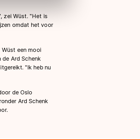
, zei Wüst. "Het is
ijzen omdat het voor
ij Wüst een mooi
en de Ard Schenk
gereikt. "Ik heb nu
 door de Oslo
aronder Ard Schenk
or.