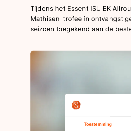
Tijden & historie
Tijdens het Essent ISU EK Allro
Mathisen-trofee in ontvangst 
seizoen toegekend aan de beste r
De weg op
Schaatsfans
Olympische Spe
Toestemming