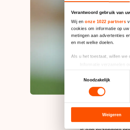
Verantwoord gebruik van u
Wij en
onze 1022 partners
v
cookies om informatie op uw 
metingen aan advertenties en
en met welke doelen.
Als u het toestaat, willen we
Informatie verzamelen ov
Uw apparaat identificere
Toestemmingsselectie
Lees meer over hoe uw perso
Noodzakelijk
toestemming op elk moment wi
We gebruiken cookies om cont
analyseren. We delen informa
analyse. Zij kunnen deze com
Weigeren
hun services. Sommige partn
De jury oordeelde da
adequaat beschermingsniveau
is een bijzondere pri