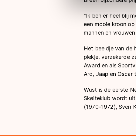
Meer informatie vindt u in o
"Ik ben er heel blij
een mooie kroon op 2
mannen en vrouwen i
Het beeldje van de 
plekje, verzekerde z
Award en als Sportv
Ard, Jaap en Oscar 
Wüst is de eerste N
Skøiteklub wordt ui
(1970-1972), Sven K