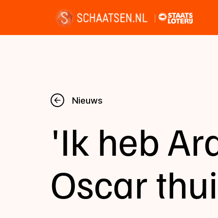
Nieuws
Nieuws
'Ik heb Ar
Kalender
Disciplines
Oscar thui
Uitslagen