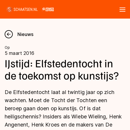
Tickets
Zoeken
Nieuws
Nieuws
Op
5 maart 2016
Kalender
IJstijd: Elfstedentocht in
de toekomst op kunstijs?
Disciplines
Marathon
Uitslagen
De Elfstedentocht laat al twintig jaar op zich
Langebaan
wachten. Moet de Tocht der Tochten een
Langebaan
beroep gaan doen op kunstijs. Of is dat
Shorttrack
Tijden & historie
heiligschennis? Insiders als Wiebe Wieling, Henk
Shorttrack
Inlineskaten
Angenent, Henk Kroes en de makers van De
Ranglijsten Langebaan
Marathon
Kunstschaatsen