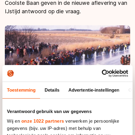
De weg op
Coolste Baan geven in de nieuwe aflevering van
Persoonlijke records & tijden
Inlineskaten
Schoonrijden
IJstijd antwoord op die vraag.
Inschrijven wedstrijden
Historie & statistiek
Schaatsfans
Kunstschaatsen
Natuurijs
Algemene Nederlandse Schaatstijd
Alles voor jou als schaatsfan
Deze zomer de weg op
Olympische Spelen
Evenementen
Waar kan ik schaatsen en skaten?
Olympische Spelen
Tickets
Medaille overzicht
Livestreams
Medaillespiegel
Word schaatsfan!
Olympische uitslagen
Winacties
Toestemming
Details
Advertentie-instellingen
Ov
Van Jong tot Goud verhalen
Verantwoord gebruik van uw gegevens
Wij en
onze 1022 partners
verwerken je persoonlijke
gegevens (bijv. uw IP-adres) met behulp van