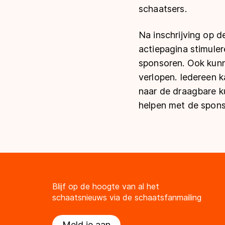
schaatsers.
Na inschrijving op 
actiepagina stimuler
sponsoren. Ook kunn
verlopen. Iedereen 
naar de draagbare k
helpen met de spons
Blijf op de hoogte van al het
schaatsnieuws via de schaatsfanmailing
Meld je aan