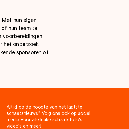
. Met hun eigen
n of hun team te
n voorbereidingen
r het onderzoek
bekende sponsoren of
Altijd op de hoogte van het laatste
schaatsnieuws? Volg ons ook op social
media voor alle leuke schaatsfoto's,
video's en meer!