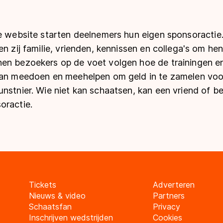
de website starten deelnemers hun eigen sponsoractie
en zij familie, vrienden, kennissen en collega's om he
en bezoekers op de voet volgen hoe de trainingen e
kan meedoen en meehelpen om geld in te zamelen voo
unstnier. Wie niet kan schaatsen, kan een vriend of 
oractie.
Tickets
Adverteren
Nieuws & video
Partners
Schaatsfan
Privacy
Inschrijven wedstrijden
Cookies