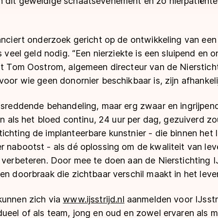
 dit geweldige schaatsevenement en zo nierpatiënten
nanciert onderzoek gericht op de ontwikkeling van ee
is veel geld nodig. “Een nierziekte is een sluipend en
elt Tom Oostrom, algemeen directeur van de Nierstich
voor wie geen donornier beschikbaar is, zijn afhankelij
nsreddende behandeling, maar erg zwaar en ingrijpend
len als het bloed continu, 24 uur per dag, gezuiverd
ichting de implanteerbare kunstnier - die binnen het
 nabootst - als dé oplossing om de kwaliteit van lev
 verbeteren. Door mee te doen aan de Nierstichting I
en doorbraak die zichtbaar verschil maakt in het leve
kunnen zich via
www.ijsstrijd.nl
aanmelden voor IJsstr
ueel of als team, jong en oud en zowel ervaren als m