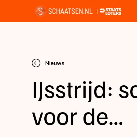
Nieuws
Nieuws
IJsstrijd:
Kalender
Disciplines
voor de...
Uitslagen