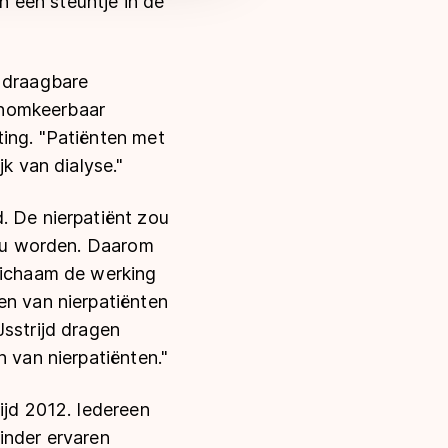
 een steuntje in de
n draagbare
 onomkeerbaar
ting. "Patiënten met
k van dialyse."
. De nierpatiënt zou
 zou worden. Daarom
 lichaam de werking
en van nierpatiënten
Jsstrijd dragen
n van nierpatiënten."
ijd 2012. Iedereen
inder ervaren