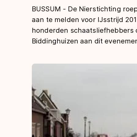
Tijden & historie
BUSSUM - De Nierstichting roe
aan te melden voor IJsstrijd 20
honderden schaatsliefhebbers 
De weg op
Biddinghuizen aan dit evenemen
Schaatsfans
Olympische Spe