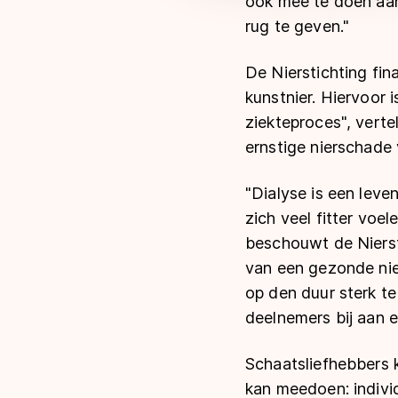
ook mee te doen aan
rug te geven."
De Nierstichting fi
kunstnier. Hiervoor 
ziekteproces", vert
ernstige nierschade 
"Dialyse is een leve
zich veel fitter voe
beschouwt de Nierst
van een gezonde nier
op den duur sterk te
deelnemers bij aan e
Schaatsliefhebbers 
kan meedoen: individ