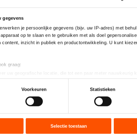
w gegevens
erwerken je persoonlijke gegevens (bijv. uw IP-adres) met behul
apparaat op te slaan en te gebruiken met als doel gepersonalise
 content, inzicht in publiek en productontwikkeling. U kunt kiez
 ook graag:
er uw geografische locatie, die tot een paar meter nauwkeurig k
n door het actief te scannen op specifieke eigenschappen (fingerp
onlijke gegevens worden verwerkt en stel uw voorkeuren in he
Voorkeuren
Statistieken
jzigen of intrekken in de Cookieverklaring.
ent en advertenties te personaliseren, socialmediafuncties te 
tie over uw gebruik van onze site met onze partners voor social
bineren met andere gegevens die u aan hen heeft verstrekt of d
Selectie toestaan
ers kunnen gegevens doorgeven aan landen buiten de EU, zoal