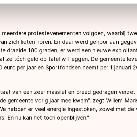
 geldt volgens de GDPR. Door op ‘Toestaan’ te klikken, stemt u
ns
cookiebeleid
.
n meerdere protestevenementen volgden, waarbij tw
van zich lieten horen. En daar werd gehoor aan gege
te draaide 180 graden, er werd een nieuwe exploita
t ze tóch geld op tafel wil leggen. De gemeente lev
 euro per jaar en Sportfondsen neemt per 1 januari 2
ultaat van een zeer massief en breed gedragen verzet
e gemeente vorig jaar mee kwam”, zegt Willem Maris
We hebben er veel energie ingestoken, zowel met de 
rs. En nu kan het toch openblijven.”