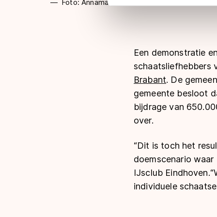
Foto: Annamarie Thomas
adequaat beschermingsniveau
Meer informatie vindt u in o
Een demonstratie e
schaatsliefhebbers 
Brabant
. De gemeen
gemeente besloot da
bijdrage van 650.000
over.
“Dit is toch het res
doemscenario waar d
IJsclub Eindhoven.“
individuele schaatse