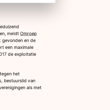
 in met deze overdracht.
eeduizend
ven, meldt
Omroep
nt gevonden en de
ert een maximale
017 de exploitatie
 tegen het
, bestuurslid van
verenigingen als met