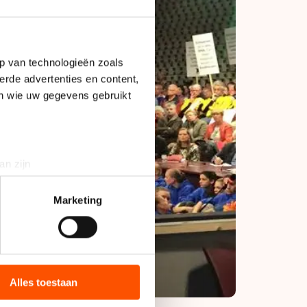
p van technologieën zoals
erde advertenties en content,
en wie uw gegevens gebruikt
an zijn
rinting)
t
detailgedeelte
in. U kunt uw
Marketing
bieden en websiteverkeer te
 media, advertenties en
ie zij hebben verzameld via
Alles toestaan
s de VS, waar mogelijk geen