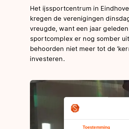
Tijden & historie
Het ijssportcentrum in Eindhoven
kregen de verenigingen dinsdag
vreugde, want een jaar geleden
De weg op
sportcomplex er nog somber uit
behoorden niet meer tot de ‘ke
Schaatsfans
investeren.
Olympische Spe
Toestemming