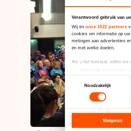
Verantwoord gebruik van u
Wij en
onze 1022 partners
v
cookies om informatie op uw 
metingen aan advertenties en
en met welke doelen.
Als u het toestaat, willen we
Informatie verzamelen ov
Uw apparaat identificere
Toestemmingsselectie
Lees meer over hoe uw perso
Noodzakelijk
toestemming op elk moment wi
We gebruiken cookies om cont
analyseren. We delen informa
analyse. Zij kunnen deze com
Weigeren
hun services. Sommige partn