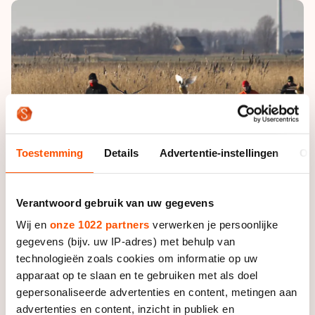
De weg op
Persoonlijke records & tijden
Inlineskaten
Schoonrijden
Inschrijven wedstrijden
Historie & statistiek
Schaatsfans
Kunstschaatsen
Natuurijs
Algemene Nederlandse Schaatstijd
Alles voor jou als schaatsfan
Deze zomer de weg op
Olympische Spelen
Evenementen
Waar kan ik schaatsen en skaten?
Olympische Spelen
Tickets
Medaille overzicht
Toestemming
Details
Advertentie-instellingen
Ov
Livestreams
Medaillespiegel
Word schaatsfan!
Olympische uitslagen
Verantwoord gebruik van uw gegevens
Winacties
Wij en
onze 1022 partners
verwerken je persoonlijke
Van Jong tot Goud verhalen
gegevens (bijv. uw IP-adres) met behulp van
technologieën zoals cookies om informatie op uw
apparaat op te slaan en te gebruiken met als doel
gepersonaliseerde advertenties en content, metingen aan
advertenties en content, inzicht in publiek en