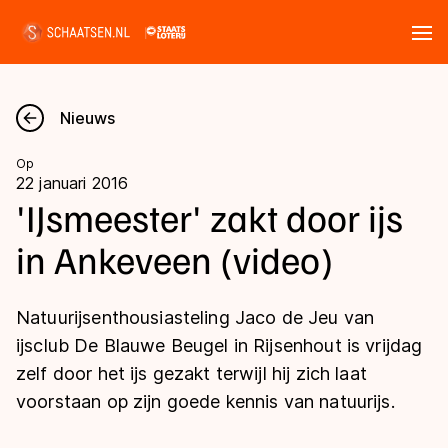
Tickets
Zoeken
Nieuws
Nieuws
Op
22 januari 2016
Kalender
'IJsmeester' zakt door ijs
in Ankeveen (video)
Disciplines
Marathon
Uitslagen
Natuurijsenthousiasteling Jaco de Jeu van
Langebaan
ijsclub De Blauwe Beugel in Rijsenhout is vrijdag
Langebaan
zelf door het ijs gezakt terwijl hij zich laat
Shorttrack
Tijden & historie
voorstaan op zijn goede kennis van natuurijs.
Shorttrack
Inlineskaten
Ranglijsten Langebaan
Marathon
Kunstschaatsen