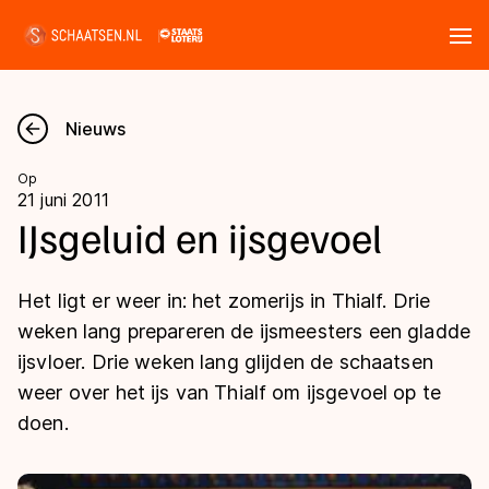
Tickets
Zoeken
Nieuws
Nieuws
Op
21 juni 2011
Kalender
IJsgeluid en ijsgevoel
Disciplines
Het ligt er weer in: het zomerijs in Thialf. Drie
Marathon
weken lang prepareren de ijsmeesters een gladde
Uitslagen
ijsvloer. Drie weken lang glijden de schaatsen
Langebaan
weer over het ijs van Thialf om ijsgevoel op te
Langebaan
Shorttrack
Tijden & historie
doen.
Shorttrack
Inlineskaten
Ranglijsten Langebaan
Marathon
Kunstschaatsen