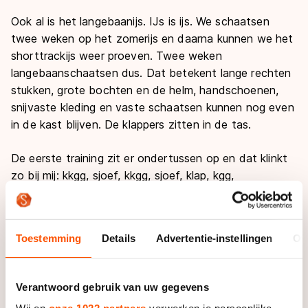
Ook al is het langebaanijs. IJs is ijs. We schaatsen
twee weken op het zomerijs en daarna kunnen we het
shorttrackijs weer proeven. Twee weken
langebaanschaatsen dus. Dat betekent lange rechten
stukken, grote bochten en de helm, handschoenen,
snijvaste kleding en vaste schaatsen kunnen nog even
in de kast blijven. De klappers zitten in de tas.
De eerste training zit er ondertussen op en dat klinkt
zo bij mij: kkgg, sjoef, kkgg, sjoef, klap, kgg,
sjoooeeeef, klap. Kkgg betekent dat ik eerst met de
achterkant van mijn ijzer op het ijs kom. Mijn excuus is
altijd dat mijn shorttrackijzers een stukje langer zijn…
Toestemming
Details
Advertentie-instellingen
Ov
Sjoef betekent het glijmoment. De eerste training zit
er geregeld een veel langere sjoef tussen omdat ik mijn
schaats niet op tijd teruggestuurd krijg. Klap is
Verantwoord gebruik van uw gegevens
uiteraard het openklappen van mijn klapschaats. Dat