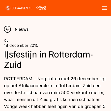
Tickets
Zoeken
Nieuws
Nieuws
Op
18 december 2010
Kalender
IJsfestijn in Rotterdam-
Zuid
Disciplines
Marathon
Uitslagen
ROTTERDAM - Nog tot en met 26 december ligt
Langebaan
op het Afrikaanderplein in Rotterdam-Zuid een
Langebaan
overdekte ijsbaan van ruim 500 vierkante meter,
Shorttrack
Tijden & historie
waar mensen uit Zuid gratis kunnen schaatsen.
Shorttrack
Inlineskaten
Vorige week hebben leerlingen van de groepen 5
Ranglijsten Langebaan
Marathon
Kunstschaatsen