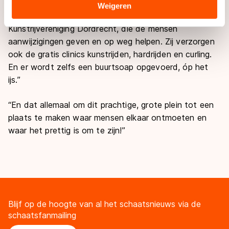
de hele buurt. Op het ijs worden we geholpen door
Sommige partners kunnen gegevens doorgeven aan
Weigeren
trainers van Schaatsvereniging Rotterdam en de
landen buiten de EU, zoals de VS, waar mogelijk geen
Kunstrijvereniging Dordrecht, die de mensen
adequaat beschermingsniveau geldt volgens de GDPR.
aanwijzigingen geven en op weg helpen. Zij verzorgen
Door op ‘Toestaan’ te klikken, stemt u in met deze
ook de gratis clinics kunstrijden, hardrijden en curling.
overdracht. Meer informatie vindt u in ons
cookiebeleid
.
En er wordt zelfs een buurtsoap opgevoerd, óp het
ijs.”
“En dat allemaal om dit prachtige, grote plein tot een
plaats te maken waar mensen elkaar ontmoeten en
waar het prettig is om te zijn!”
Blijf op de hoogte van al het schaatsnieuws via de
schaatsfanmailing