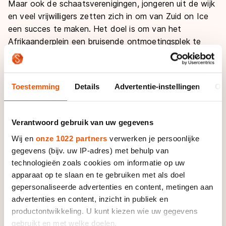
Maar ook de schaatsverenigingen, jongeren uit de wijk
en veel vrijwilligers zetten zich in om van Zuid on Ice
een succes te maken. Het doel is om van het
Afrikaanderplein een bruisende ontmoetingsplek te
maken (door het jaar heen zijn er nog veel meer
activiteiten) en de band tussen de bewoners, van jong
tot oud en van verschillende culturen, te verstevigen.
Toestemming
Details
Advertentie-instellingen
Ov
Leo van Gerven van AdProm die als ‘pleinregisseur’
werkt: “In deze wijk wonen veel allochtonen, mensen
Verantwoord gebruik van uw gegevens
die de Nederlandse schaats- en ijscultuur (nog) niet zo
Wij en
onze 1022 partners
verwerken je persoonlijke
goed kennen. Op deze manier willen we ze enthousiast
gegevens (bijv. uw IP-adres) met behulp van
maken voor de schaatssport en dat stukje cultuur op
technologieën zoals cookies om informatie op uw
hen overbrengen. En doordat alles gratis is, ook het
apparaat op te slaan en te gebruiken met als doel
lenen van de schaatsen is kosteloos, is de drempel
gepersonaliseerde advertenties en content, metingen aan
laag en bereiken we iedereen uit de wijk, ook de
advertenties en content, inzicht in publiek en
mensen die het financieel wat minder hebben.”
productontwikkeling. U kunt kiezen wie uw gegevens
gebruikt en met welke doelen.