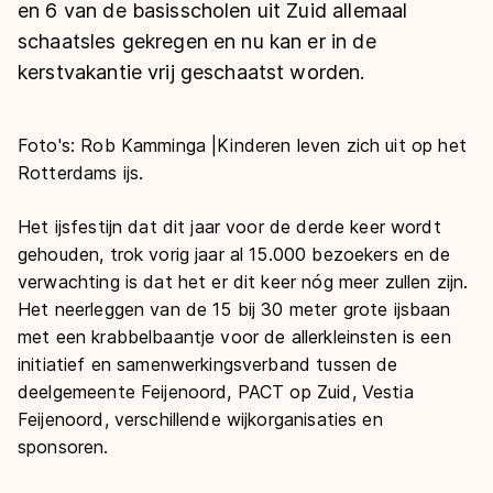
De weg op
en 6 van de basisscholen uit Zuid allemaal
Persoonlijke records & tijden
Inlineskaten
Schoonrijden
schaatsles gekregen en nu kan er in de
Inschrijven wedstrijden
Historie & statistiek
Schaatsfans
Kunstschaatsen
kerstvakantie vrij geschaatst worden.
Natuurijs
Algemene Nederlandse Schaatstijd
Alles voor jou als schaatsfan
Deze zomer de weg op
Olympische Spelen
Foto's: Rob Kamminga |
Kinderen leven zich uit op het
Evenementen
Rotterdams ijs.
Waar kan ik schaatsen en skaten?
Olympische Spelen
Tickets
Het ijsfestijn dat dit jaar voor de derde keer wordt
Medaille overzicht
Livestreams
gehouden, trok vorig jaar al 15.000 bezoekers en de
Medaillespiegel
verwachting is dat het er dit keer nóg meer zullen zijn.
Word schaatsfan!
Het neerleggen van de 15 bij 30 meter grote ijsbaan
Olympische uitslagen
Winacties
met een krabbelbaantje voor de allerkleinsten is een
Van Jong tot Goud verhalen
initiatief en samenwerkingsverband tussen de
deelgemeente Feijenoord, PACT op Zuid, Vestia
Feijenoord, verschillende wijkorganisaties en
sponsoren.