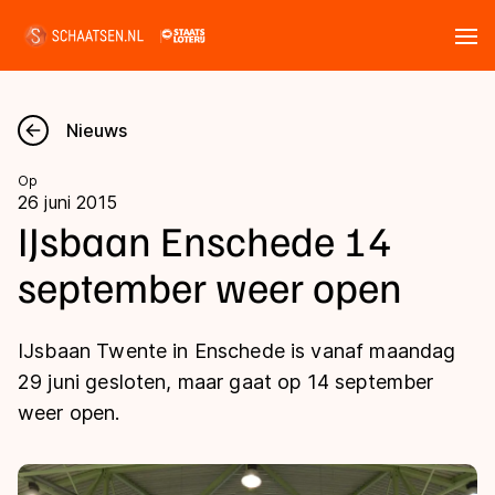
Tickets
Zoeken
Nieuws
Nieuws
Op
26 juni 2015
Kalender
IJsbaan Enschede 14
september weer open
Disciplines
Marathon
Uitslagen
IJsbaan Twente in Enschede is vanaf maandag
Langebaan
29 juni gesloten, maar gaat op 14 september
Langebaan
weer open.
Shorttrack
Tijden & historie
Shorttrack
Inlineskaten
Ranglijsten Langebaan
Marathon
Kunstschaatsen