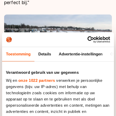
De weg op
perfect bij."
Persoonlijke records & tijden
Inlineskaten
Schoonrijden
Inschrijven wedstrijden
Historie & statistiek
Schaatsfans
Kunstschaatsen
Natuurijs
Algemene Nederlandse Schaatstijd
Alles voor jou als schaatsfan
Deze zomer de weg op
Olympische Spelen
Evenementen
Waar kan ik schaatsen en skaten?
Olympische Spelen
Tickets
Toestemming
Details
Advertentie-instellingen
Ov
Medaille overzicht
Livestreams
Medaillespiegel
Word schaatsfan!
Verantwoord gebruik van uw gegevens
Olympische uitslagen
Winacties
Wij en
onze 1022 partners
verwerken je persoonlijke
Van Jong tot Goud verhalen
gegevens (bijv. uw IP-adres) met behulp van
technologieën zoals cookies om informatie op uw
apparaat op te slaan en te gebruiken met als doel
gepersonaliseerde advertenties en content, metingen aan
advertenties en content, inzicht in publiek en