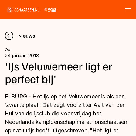
Tickets
Zoeken
Nieuws
Nieuws
Op
24 januari 2013
Kalender
'IJs Veluwemeer ligt er
perfect bij'
Disciplines
Marathon
Uitslagen
ELBURG - Het ijs op het Veluwemeer is als een
Langebaan
'zwarte plaat'. Dat zegt voorzitter Aalt van den
Langebaan
Hul van de ijsclub die voor vrijdag het
Shorttrack
Tijden & historie
Nederlands kampioenschap marathonschaatsen
Shorttrack
Inlineskaten
op natuurijs heeft uitgeschreven. "Het ligt er
Ranglijsten Langebaan
Marathon
Kunstschaatsen