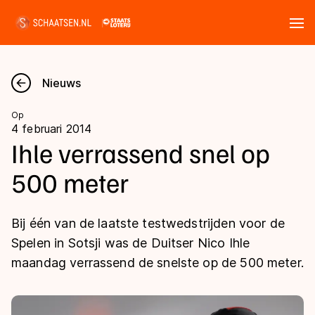
Tickets
Zoeken
Nieuws
Nieuws
Op
4 februari 2014
Kalender
Ihle verrassend snel op
500 meter
Disciplines
Marathon
Uitslagen
Bij één van de laatste testwedstrijden voor de
Langebaan
Spelen in Sotsji was de Duitser Nico Ihle
Langebaan
maandag verrassend de snelste op de 500 meter.
Shorttrack
Tijden & historie
Shorttrack
Inlineskaten
Ranglijsten Langebaan
Marathon
Kunstschaatsen