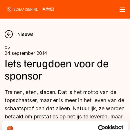
Tickets
Zoeken
Nieuws
Nieuws
Op
24 september 2014
Kalender
Iets terugdoen voor de
sponsor
Disciplines
Marathon
Uitslagen
Trainen, eten, slapen. Dat is het motto van de
Langebaan
topschaatser, maar er is meer in het leven van de
Langebaan
schaatsprof dan dat alleen. Natuurlijk, ze worden
Shorttrack
Tijden & historie
betaald om prestaties op het ijs te leveren, maar
Shorttrack
Inlineskaten
de toprijders doen meer dan met de logo’s van
Ranglijsten Langebaan
Marathon
Kunstschaatsen