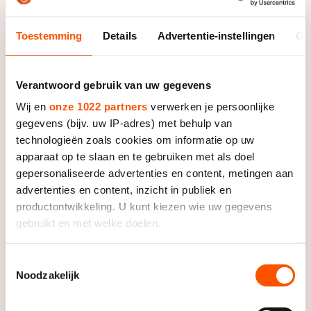
De weg op
hun sponsoren op het pak rondjes rijden.
Persoonlijke records & tijden
Inlineskaten
Schoonrijden
Inschrijven wedstrijden
Toestemming
Details
Advertentie-instellingen
Ov
Historie & statistiek
Schaatsfans
Kunstschaatsen
Natuurijs
Algemene Nederlandse Schaatstijd
Alles voor jou als schaatsfan
Deze zomer de weg op
Verantwoord gebruik van uw gegevens
Olympische Spelen
Evenementen
Wij en
onze 1022 partners
verwerken je persoonlijke
Waar kan ik schaatsen en skaten?
gegevens (bijv. uw IP-adres) met behulp van
Olympische Spelen
Tickets
technologieën zoals cookies om informatie op uw
Medaille overzicht
Livestreams
apparaat op te slaan en te gebruiken met als doel
gepersonaliseerde advertenties en content, metingen aan
Medaillespiegel
Word schaatsfan!
advertenties en content, inzicht in publiek en
Olympische uitslagen
Winacties
productontwikkeling. U kunt kiezen wie uw gegevens
gebruikt en met welke doelen.
Van Jong tot Goud verhalen
Als u het toestaat, willen we ook graag:
Toestemmingsselectie
Noodzakelijk
Informatie verzamelen over uw geografische locatie,
die tot een paar meter nauwkeurig kan zijn
Uw apparaat identificeren door het actief te scannen