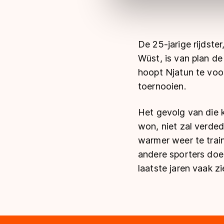
Meer informatie vindt u in o
De 25-jarige rijdste
Wüst, is van plan de
hoopt Njatun te voo
toernooien.
Het gevolg van die ke
won, niet zal verdedi
warmer weer te train
andere sporters doen
laatste jaren vaak z