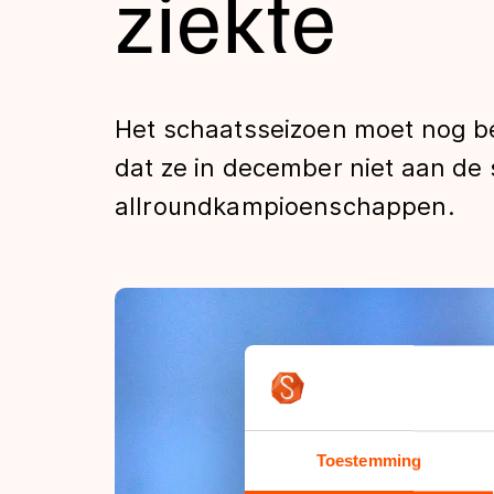
ziekte
Tijden & historie
De weg op
Het schaatsseizoen moet nog be
dat ze in december niet aan de s
Schaatsfans
allroundkampioenschappen.
Olympische Spe
Toestemming