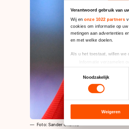
Verantwoord gebruik van u
Wij en
onze 1022 partners
v
cookies om informatie op uw 
metingen aan advertenties en
en met welke doelen.
Als u het toestaat, willen we
Informatie verzamelen ov
Uw apparaat identificere
Toestemmingsselectie
Lees meer over hoe uw perso
Noodzakelijk
toestemming op elk moment wi
We gebruiken cookies om cont
analyseren. We delen informa
analyse. Zij kunnen deze com
Weigeren
hun services. Sommige partn
Foto: Sander Chamid
adequaat beschermingsniveau