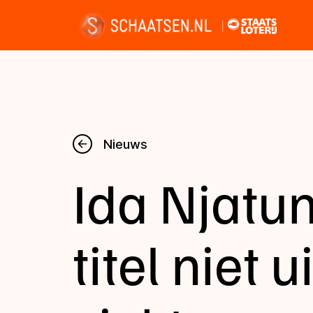
Nieuws
Nieuws
Ida Njatun
Kalender
Disciplines
titel niet 
Uitslagen