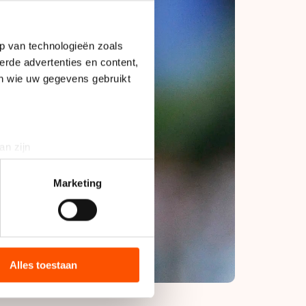
p van technologieën zoals
erde advertenties en content,
en wie uw gegevens gebruikt
an zijn
rinting)
t
detailgedeelte
in. U kunt uw
Marketing
bieden en websiteverkeer te
 media, advertenties en
ie zij hebben verzameld via
Alles toestaan
s de VS, waar mogelijk geen
 in met deze overdracht.