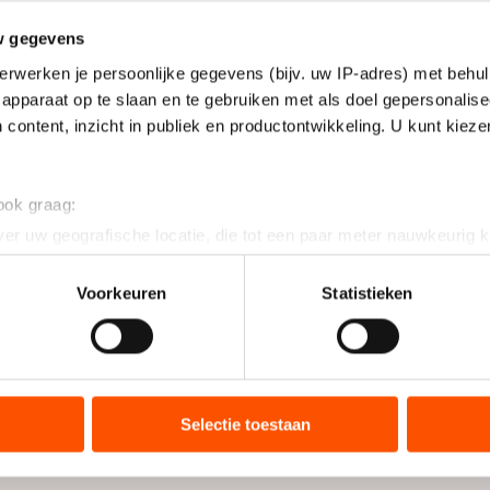
w gegevens
erwerken je persoonlijke gegevens (bijv. uw IP-adres) met behul
apparaat op te slaan en te gebruiken met als doel gepersonalise
 content, inzicht in publiek en productontwikkeling. U kunt kiez
 ook graag:
er uw geografische locatie, die tot een paar meter nauwkeurig k
n door het actief te scannen op specifieke eigenschappen (fingerp
onlijke gegevens worden verwerkt en stel uw voorkeuren in he
Voorkeuren
Statistieken
jzigen of intrekken in de Cookieverklaring.
ent en advertenties te personaliseren, socialmediafuncties te 
tie over uw gebruik van onze site met onze partners voor social
bineren met andere gegevens die u aan hen heeft verstrekt of d
Selectie toestaan
ers kunnen gegevens doorgeven aan landen buiten de EU, zoal
 geldt volgens de GDPR. Door op ‘Toestaan’ te klikken, stemt u