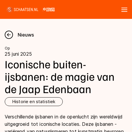
Tickets
Zoeken
Nieuws
Nieuws
Op
25 juni 2025
Kalender
Iconische buiten-
ijsbanen: de magie van
Disciplines
de Jaap Edenbaan
Marathon
Uitslagen
Langebaan
Historie en statistiek
Langebaan
Shorttrack
Tijden & historie
Verschillende ijsbanen in de openlucht zijn wereldwijd
Shorttrack
Inlineskaten
uitgegroeid tot iconische locaties. Deze ijsbanen -
Ranglijsten Langebaan
Marathon
variërend van natuurijsmeren tot kunstmatig bevroren
Kunstschaatsen