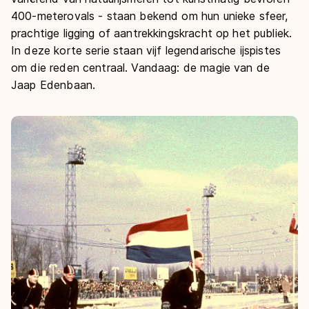
De weg op
Persoonlijke records & tijden
400-meterovals - staan bekend om hun unieke sfeer,
Inlineskaten
Schoonrijden
prachtige ligging of aantrekkingskracht op het publiek.
Inschrijven wedstrijden
Historie & statistiek
Schaatsfans
Kunstschaatsen
Natuurijs
In deze korte serie staan vijf legendarische ijspistes
Algemene Nederlandse Schaatstijd
om die reden centraal. Vandaag: de magie van de
Alles voor jou als schaatsfan
Deze zomer de weg op
Jaap Edenbaan.
Olympische Spelen
Evenementen
Waar kan ik schaatsen en skaten?
Olympische Spelen
Tickets
Medaille overzicht
Livestreams
Medaillespiegel
Word schaatsfan!
Olympische uitslagen
Winacties
Van Jong tot Goud verhalen