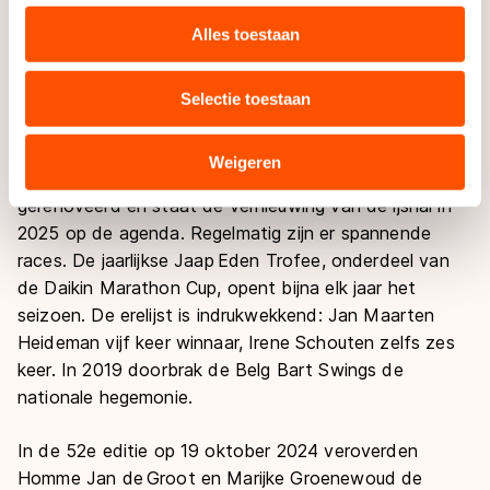
personaliseren, socialmediafuncties te bieden en
schaatsers graag behouden“, lieten de exploitanten
websiteverkeer te analyseren. We delen informatie over
Alles toestaan
destijds weten aan Schaatsen.nl. Na de heropening
uw gebruik van onze site met onze partners voor social
concludeerde een vaste bezoeker tegen AT5:
media, advertenties en analyse. Zij kunnen deze
“Geweldig wat ze neergelegd hebben.”
Selectie toestaan
combineren met andere gegevens die u aan hen heeft
verstrekt of die zij hebben verzameld via hun services.
Verdere toekomstplannen staan klaar. Naast de 400-
Sommige partners kunnen gegevens doorgeven aan
Weigeren
meterbaan zijn de kleedkamers en kantoren inmiddels
landen buiten de EU, zoals de VS, waar mogelijk geen
gerenoveerd en staat de vernieuwing van de ijshal in
adequaat beschermingsniveau geldt volgens de GDPR.
2025 op de agenda. Regelmatig zijn er spannende
Door op ‘Toestaan’ te klikken, stemt u in met deze
races. De jaarlijkse Jaap Eden Trofee, onderdeel van
overdracht. Meer informatie vindt u in ons
cookiebeleid
.
de Daikin Marathon Cup, opent bijna elk jaar het
seizoen. De erelijst is indrukwekkend: Jan Maarten
Heideman vijf keer winnaar, Irene Schouten zelfs zes
keer. In 2019 doorbrak de Belg Bart Swings de
nationale hegemonie.
In de 52e editie op 19 oktober 2024 veroverden
Homme Jan de Groot en Marijke Groenewoud de