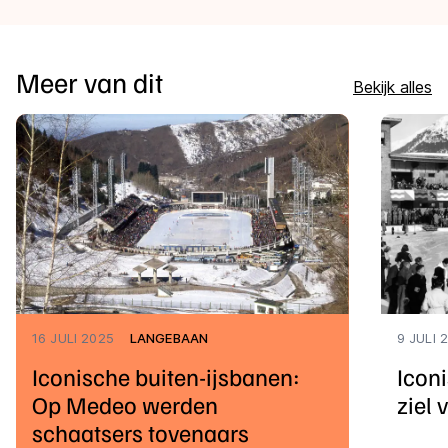
Meer van dit
Bekijk alles
16 JULI 2025
LANGEBAAN
9 JULI 
Iconische buiten-ijsbanen:
Icon
Op Medeo werden
ziel
schaatsers tovenaars