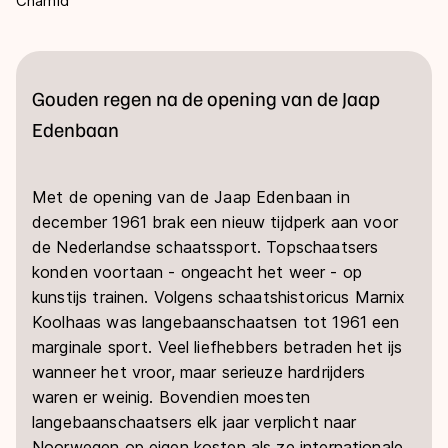
Chamid
zo
Gouden regen na de opening van de Jaap
Edenbaan
Met de opening van de Jaap Edenbaan in
december 1961 brak een nieuw tijdperk aan voor
de Nederlandse schaatssport. Topschaatsers
konden voortaan - ongeacht het weer - op
kunstijs trainen. Volgens schaatshistoricus Marnix
Koolhaas was langebaanschaatsen tot 1961 een
marginale sport. Veel liefhebbers betraden het ijs
wanneer het vroor, maar serieuze hardrijders
waren er weinig. Bovendien moesten
langebaanschaatsers elk jaar verplicht naar
Noorwegen op eigen kosten als ze internationale