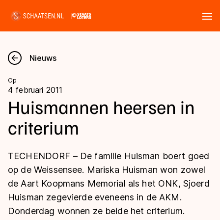
Tickets
Zoeken
Nieuws
Nieuws
Op
4 februari 2011
Kalender
Huismannen heersen in
criterium
Disciplines
Marathon
Uitslagen
TECHENDORF – De familie Huisman boert goed
Langebaan
op de Weissensee. Mariska Huisman won zowel
Langebaan
de Aart Koopmans Memorial als het ONK, Sjoerd
Shorttrack
Tijden & historie
Huisman zegevierde eveneens in de AKM.
Shorttrack
Inlineskaten
Donderdag wonnen ze beide het criterium.
Ranglijsten Langebaan
Marathon
Kunstschaatsen