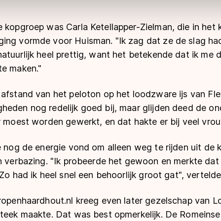
ns
cookiebeleid
.
e kopgroep was Carla Ketellapper-Zielman, die in het
ing vormde voor Huisman. "Ik zag dat ze de slag had
tuurlijk heel prettig, want het betekende dat ik me 
te maken."
afstand van het peloton op het loodzware ijs van Fle
heden nog redelijk goed bij, maar glijden deed de o
r moest worden gewerkt, en dat hakte er bij veel vro
e nog de energie vond om alleen weg te rijden uit de
en verbazing. "Ik probeerde het gewoon en merkte da
Zo had ik heel snel een behoorlijk groot gat", vertelde
ropenhaardhout.nl kreeg even later gezelschap van Lol
steek maakte. Dat was best opmerkelijk. De Romeins