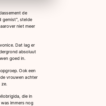
 klassement de
 gemist", stelde
daarover niet meer
vonice. Dat lag er
ndergrond absoluut
uwen goed in.
 kopgroep. Ook een
t de vrouwen achter
 ze.
lobrigida, die in
e was immers nog