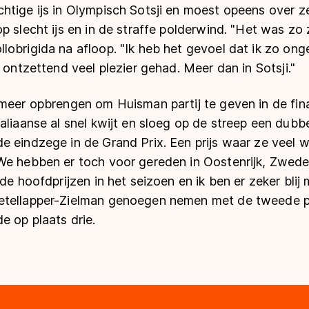
tige ijs in Olympisch Sotsji en moest opeens over ze
p slecht ijs en in de straffe polderwind. "Het was zo
lobrigida na afloop. "Ik heb het gevoel dat ik zo o
l ontzettend veel plezier gehad. Meer dan in Sotsji."
meer opbrengen om Huisman partij te geven in de final
aliaanse al snel kwijt en sloeg op de streep een dubbe
e eindzege in de Grand Prix. Een prijs waar ze veel 
We hebben er toch voor gereden in Oostenrijk, Zweden
de hoofdprijzen in het seizoen en ik ben er zeker blij 
tellapper-Zielman genoegen nemen met de tweede pla
e op plaats drie.