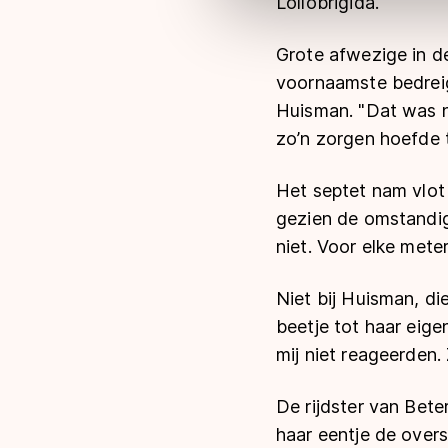
Lollobrigida.
Meer informatie vindt u in o
Grote afwezige in d
voornaamste bedreig
Huisman. "Dat was na
zo’n zorgen hoefde 
Het septet nam vlot 
gezien de omstandig
niet. Voor elke mete
Niet bij Huisman, di
beetje tot haar eig
mij niet reageerden. 
De rijdster van Bete
haar eentje de over