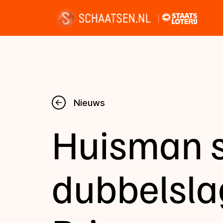
Nieuws
Nieuws
Huisman s
Kalender
Disciplines
dubbelsla
Uitslagen