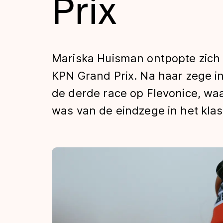
Prix
Tijden & historie
De weg op
Mariska Huisman ontpopte zich 
KPN Grand Prix. Na haar zege 
Schaatsfans
de derde race op Flevonice, wa
was van de eindzege in het kla
Olympische Spe