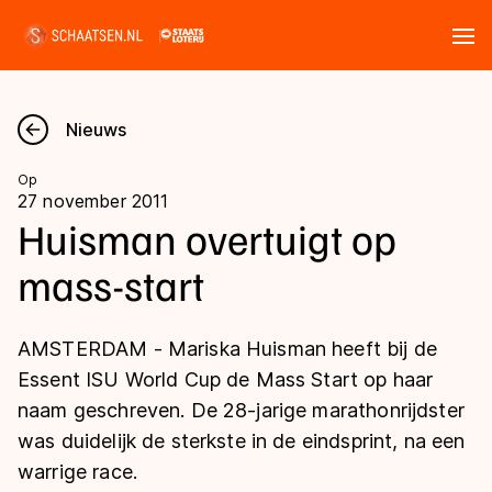
Tickets
Zoeken
Nieuws
Nieuws
Op
27 november 2011
Kalender
Huisman overtuigt op
mass-start
Disciplines
Marathon
Uitslagen
AMSTERDAM - Mariska Huisman heeft bij de
Langebaan
Essent ISU World Cup de Mass Start op haar
Langebaan
naam geschreven. De 28-jarige marathonrijdster
Shorttrack
Tijden & historie
was duidelijk de sterkste in de eindsprint, na een
Shorttrack
Inlineskaten
warrige race.
Ranglijsten Langebaan
Marathon
Kunstschaatsen