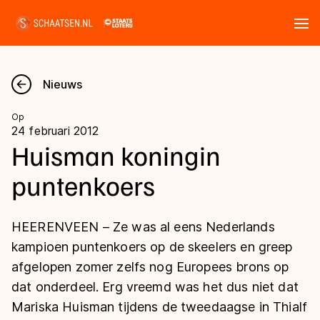
Tickets
Zoeken
Nieuws
Nieuws
Op
24 februari 2012
Kalender
Huisman koningin
puntenkoers
Disciplines
Marathon
Uitslagen
HEERENVEEN – Ze was al eens Nederlands
Langebaan
kampioen puntenkoers op de skeelers en greep
Langebaan
afgelopen zomer zelfs nog Europees brons op
Shorttrack
Tijden & historie
dat onderdeel. Erg vreemd was het dus niet dat
Shorttrack
Inlineskaten
Mariska Huisman tijdens de tweedaagse in Thialf
Ranglijsten Langebaan
Marathon
Kunstschaatsen