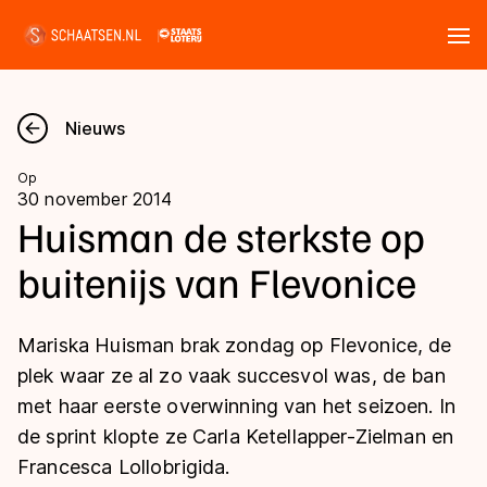
Tickets
Zoeken
Nieuws
Nieuws
Op
30 november 2014
Kalender
Huisman de sterkste op
buitenijs van Flevonice
Disciplines
Marathon
Uitslagen
Mariska Huisman brak zondag op Flevonice, de
Langebaan
plek waar ze al zo vaak succesvol was, de ban
Langebaan
met haar eerste overwinning van het seizoen. In
Shorttrack
Tijden & historie
de sprint klopte ze Carla Ketellapper-Zielman en
Shorttrack
Inlineskaten
Francesca Lollobrigida.
Ranglijsten Langebaan
Marathon
Kunstschaatsen