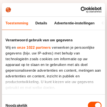
Die ploegentijdrit vormde de basis van het
klassementje dat aan het einde van de ochtend werd
opgemaakt. Die uitslag werd gecombineerd met het
Toestemming
Details
Advertentie-instellingen
Ov
resultaat van de marathon over 42 kilometer. Voor de
vrouwen van Haardhout.com was er daarin nauwelijks
bedreiging. Met Huisman op de hoogste trede van het
Verantwoord gebruik van uw gegevens
podium en Van der Geest als nummer vier kwam er
Wij en
onze 1022 partners
verwerken je persoonlijke
niemand in de buurt van de ploeg van coach Gerrit
gegevens (bijv. uw IP-adres) met behulp van
Bakker.
technologieën zoals cookies om informatie op uw
apparaat op te slaan en te gebruiken met als doel
De individuele zege telde in ieder geval voor Huisman,
gepersonaliseerde advertenties en content, metingen aan
die blij was met het succes. Al gaat het, liet ze weten,
advertenties en content, inzicht in publiek en
te ver om te stellen dat ze daar aan toe was. "Ik
productontwikkeling. U kunt kiezen wie uw gegevens
schaats gewoon lekker dit seizoen. Heb ook veel op
gebruikt en met welke doelen.
het podium gestaan, maar die overwinning ontbrak
nog."
Als u het toestaat, willen we ook graag:
Toestemmingsselectie
Noodzakelijk
Informatie verzamelen over uw geografische locatie,