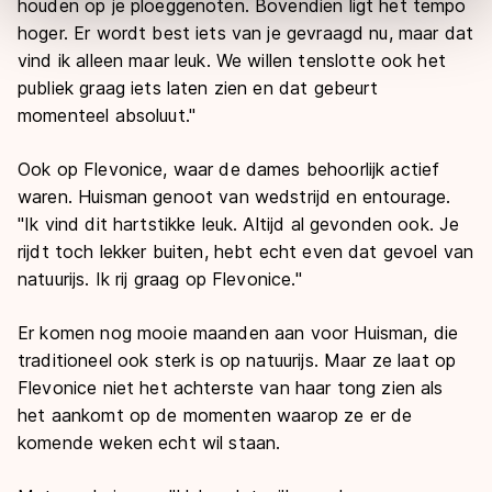
houden op je ploeggenoten. Bovendien ligt het tempo
Door op ‘Toestaan’ te klikken, stemt u in met deze
hoger. Er wordt best iets van je gevraagd nu, maar dat
overdracht. Meer informatie vindt u in ons
cookiebeleid
.
vind ik alleen maar leuk. We willen tenslotte ook het
publiek graag iets laten zien en dat gebeurt
momenteel absoluut."
Ook op Flevonice, waar de dames behoorlijk actief
waren. Huisman genoot van wedstrijd en entourage.
"Ik vind dit hartstikke leuk. Altijd al gevonden ook. Je
rijdt toch lekker buiten, hebt echt even dat gevoel van
natuurijs. Ik rij graag op Flevonice."
Er komen nog mooie maanden aan voor Huisman, die
traditioneel ook sterk is op natuurijs. Maar ze laat op
Flevonice niet het achterste van haar tong zien als
het aankomt op de momenten waarop ze er de
komende weken echt wil staan.