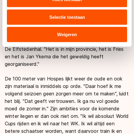
rondje. De laatste 500 meters die ik reed hadden
uw gebruik van onze site met onze partners voor social
allemaal wel een goed stuk, maar helaas steeds een
media, advertenties en analyse. Zij kunnen deze
Selectie toestaan
verschillend stuk. Het viel nog niet samen."
combineren met andere gegevens die u aan hen heeft
verstrekt of die zij hebben verzameld via hun services.
"Ik wilde deze gelegenheid met twee handen aan te
Sommige partners kunnen gegevens doorgeven aan
Weigeren
landen buiten de EU, zoals de VS, waar mogelijk geen
pakken", vervolgt hij over de feestelijke slotwedstrijd in
adequaat beschermingsniveau geldt volgens de GDPR.
De Elfstedenhal. "Het is in mijn provincie, het is Fries
Door op ‘Toestaan’ te klikken, stemt u in met deze
en het is Jan Ykema die het geweldig heeft
overdracht. Meer informatie vindt u in ons
cookiebeleid
.
georganiseerd."
De 100 meter van Hospes lijkt weer de oude en ook
zijn materiaal is inmiddels op orde. "Daar hoef ik me
volgend seizoen geen zorgen meer om te maken", luidt
het blij. "Dat geeft vertrouwen. Ik ga nu vol goede
moed de zomer in." Zijn ambities voor de komende
winter liegen er dan ook niet om. "Ik wil absoluut World
Cups rijden en ik wil naar het WK. Ik wil altijd een
betere schaatser worden, want daarvoor train ik en