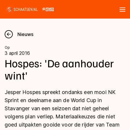
Tickets
Zoeken
Nieuws
Nieuws
Op
3 april 2016
Kalender
Hospes: 'De aanhouder
wint'
Disciplines
Marathon
Uitslagen
Jesper Hospes spreekt ondanks een mooi NK
Langebaan
Sprint en deelname aan de World Cup in
Langebaan
Stavanger van een seizoen dat niet geheel
Shorttrack
Tijden & historie
volgens plan verliep. Materiaalkeuzes die niet
Shorttrack
Inlineskaten
goed uitpakten gooide voor de rijder van Team
Ranglijsten Langebaan
Marathon
Kunstschaatsen