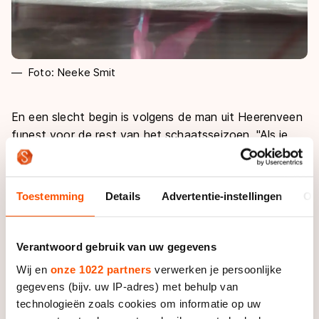
Foto: Neeke Smit
En een slecht begin is volgens de man uit Heerenveen
funest voor de rest van het schaatsseizoen. "Als je
goed begint heb je niet zoveel om over na te denken.
Nu ga je een beetje piekeren en blijf je in die modus",
vertelt hij. "Kijk het was niet slecht, maar ik zat er niet
Toestemming
Details
Advertentie-instellingen
Ov
tussen."
Toch verbeterde Hospes zich afgelopen seizoen
Verantwoord gebruik van uw gegevens
behoorlijk op de kilometer, Ook wist hij het seizoen af
Wij en
onze 1022 partners
verwerken je persoonlijke
te sluiten met het zilver tijdens De Zilveren Bal. Tijdens
gegevens (bijv. uw IP-adres) met behulp van
de afvalwedstrijd over 100 meter op het ijs van
technologieën zoals cookies om informatie op uw
Leeuwarden wist hij als enige Nederlander een prijs in