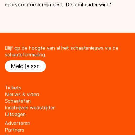
daarvoor doe ik mijn best. De aanhouder wint."
Blijf op de hoogte van al het schaatsnieuws via de
schaatsfanmailing
Meld je aan
Tickets
Nieuws & video
Schaatsfan
Inschrijven wedstrijden
Uitslagen
Adverteren
Partners