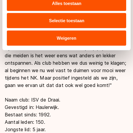
websiteverkeer te analyseren. We delen informatie over
Alles toestaan
doen en voor ons is het geweldig om van zijn kennis
uw gebruik van onze site met onze partners voor social
gebruik te kunnen maken. De mensen kijken ook een
media, advertenties en analyse. Zij kunnen deze
beetje tegen hem op en doen dan extra hun best!"
Selectie toestaan
combineren met andere gegevens die u aan hen heeft
verstrekt of die zij hebben verzameld via hun services.
"Maar ook onze toppers Elma de Vries en Manon
Sommige partners kunnen gegevens doorgeven aan
Weigeren
Kamminga geven wel eens een clinic, voor de sponsors
landen buiten de EU, zoals de VS, waar mogelijk geen
bijvoorbeeld. Dat stellen we natuurlijk op prijs en voor
adequaat beschermingsniveau geldt volgens de GDPR.
die meiden is het weer eens wat anders en lekker
Door op ‘Toestaan’ te klikken, stemt u in met deze
ontspannen. Als club hebben we dus weinig te klagen;
overdracht. Meer informatie vindt u in ons
cookiebeleid
.
al beginnen we nu wel vast te duimen voor mooi weer
tijdens het NK. Maar positief ingesteld als we zijn,
gaan we ervan uit dat dat ook wel goed komt!"
Naam club
: ISV de Draai.
Gevestigd in
: Haulerwijk.
Bestaat sinds
: 1992.
Aantal leden
: 150.
Jongste lid
: 5 jaar.