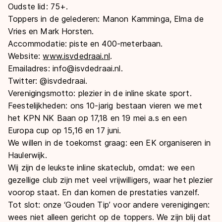
Oudste lid
: 75+.
Toppers in de gelederen
: Manon Kamminga, Elma de
Vries en Mark Horsten.
Accommodatie
: piste en 400-meterbaan.
Website
:
www.isvdedraai.nl
.
Emailadres
: info@isvdedraai.nl.
Twitter
: @isvdedraai.
Verenigingsmotto
: plezier in de inline skate sport.
Feestelijkheden
: ons 10-jarig bestaan vieren we met
het KPN NK Baan op 17,18 en 19 mei a.s en een
Europa cup op 15,16 en 17 juni.
We willen in de toekomst graag
: een EK organiseren in
Haulerwijk.
Wij zijn de leukste inline skateclub, omdat
: we een
gezellige club zijn met veel vrijwilligers, waar het plezier
voorop staat. En dan komen de prestaties vanzelf.
Tot slot
: onze ‘Gouden Tip’ voor andere verenigingen:
wees niet alleen gericht op de toppers. We zijn blij dat