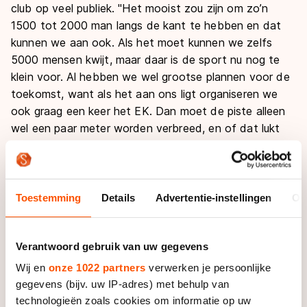
club op veel publiek. "Het mooist zou zijn om zo’n
1500 tot 2000 man langs de kant te hebben en dat
kunnen we aan ook. Als het moet kunnen we zelfs
5000 mensen kwijt, maar daar is de sport nu nog te
klein voor. Al hebben we wel grootse plannen voor de
toekomst, want als het aan ons ligt organiseren we
ook graag een keer het EK. Dan moet de piste alleen
wel een paar meter worden verbreed, en of dat lukt
hangt van de financiële middelen af."
Om tot die verbreding te komen heeft de club namelijk
nog zo’n 70.000 euro nodig. "Er lopen allerlei acties om
Toestemming
Details
Advertentie-instellingen
Ov
dat geld bij elkaar te krijgen via de gemeente,
subsidies en bedrijven en we streven ernaar om dat al
Verantwoord gebruik van uw gegevens
vóór het NK voor elkaar te hebben. Of het lukt is een
tweede, maar we geven de moed nog niet op."
Wij en
onze 1022 partners
verwerken je persoonlijke
gegevens (bijv. uw IP-adres) met behulp van
Om de eigen club én het inline-skaten te promoten
technologieën zoals cookies om informatie op uw