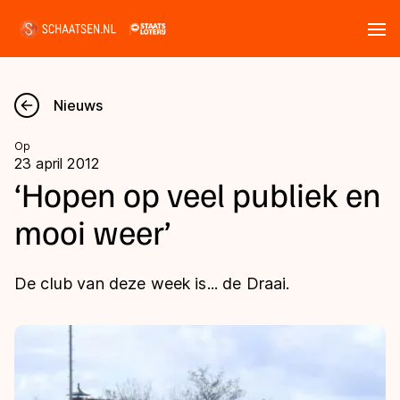
Tickets
Zoeken
Nieuws
Nieuws
Op
23 april 2012
Kalender
‘Hopen op veel publiek en
mooi weer’
Disciplines
Marathon
Uitslagen
De club van deze week is... de Draai.
Langebaan
Langebaan
Shorttrack
Tijden & historie
Shorttrack
Inlineskaten
Ranglijsten Langebaan
Marathon
Kunstschaatsen