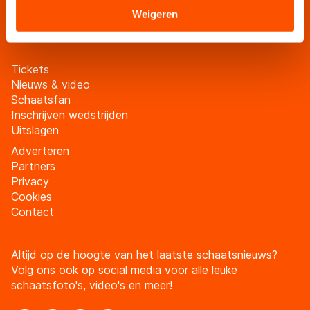
Sommige partners kunnen gegevens doorgeven aan
Weigeren
Meld je aan
landen buiten de EU, zoals de VS, waar mogelijk geen
adequaat beschermingsniveau geldt volgens de GDPR.
Door op ‘Toestaan’ te klikken, stemt u in met deze
Tickets
overdracht. Meer informatie vindt u in ons
cookiebeleid
.
Nieuws & video
Schaatsfan
Inschrijven wedstrijden
Uitslagen
Adverteren
Partners
Privacy
Cookies
Contact
Altijd op de hoogte van het laatste schaatsnieuws?
Volg ons ook op social media voor alle leuke
schaatsfoto's, video's en meer!