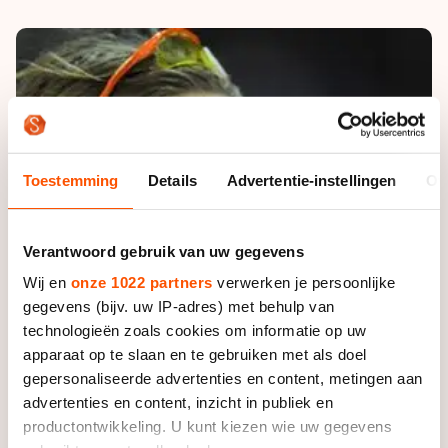
De weg op
Persoonlijke records & tijden
Inlineskaten
Schoonrijden
Inschrijven wedstrijden
Historie & statistiek
Schaatsfans
Kunstschaatsen
Natuurijs
Algemene Nederlandse Schaatstijd
Alles voor jou als schaatsfan
Deze zomer de weg op
Olympische Spelen
Evenementen
Waar kan ik schaatsen en skaten?
Olympische Spelen
Toestemming
Details
Advertentie-instellingen
Ov
Tickets
Medaille overzicht
Livestreams
Medaillespiegel
Verantwoord gebruik van uw gegevens
Word schaatsfan!
Wij en
onze 1022 partners
verwerken je persoonlijke
Olympische uitslagen
Winacties
gegevens (bijv. uw IP-adres) met behulp van
Van Jong tot Goud verhalen
technologieën zoals cookies om informatie op uw
apparaat op te slaan en te gebruiken met als doel
gepersonaliseerde advertenties en content, metingen aan
advertenties en content, inzicht in publiek en
productontwikkeling. U kunt kiezen wie uw gegevens