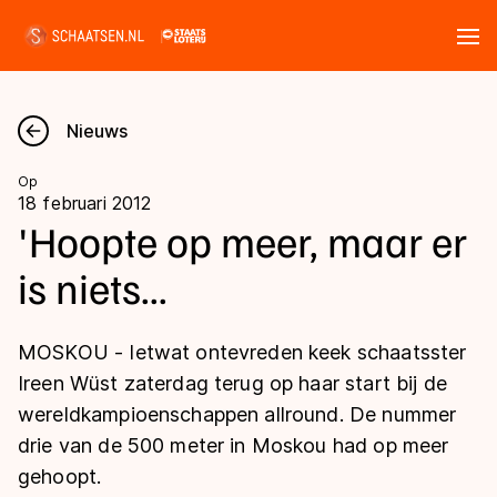
Tickets
Zoeken
Nieuws
Nieuws
Op
18 februari 2012
Kalender
'Hoopte op meer, maar er
is niets...
Disciplines
Marathon
Uitslagen
MOSKOU - Ietwat ontevreden keek schaatsster
Langebaan
Ireen Wüst zaterdag terug op haar start bij de
Langebaan
wereldkampioenschappen allround. De nummer
Shorttrack
Tijden & historie
drie van de 500 meter in Moskou had op meer
Shorttrack
Inlineskaten
gehoopt.
Ranglijsten Langebaan
Marathon
Kunstschaatsen