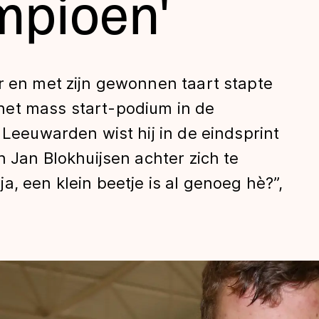
mpioen'
r en met zijn gewonnen taart stapte
het mass start-podium in de
 Leeuwarden wist hij in de eindsprint
n Jan Blokhuijsen achter zich te
len
, een klein beetje is al genoeg hè?”,