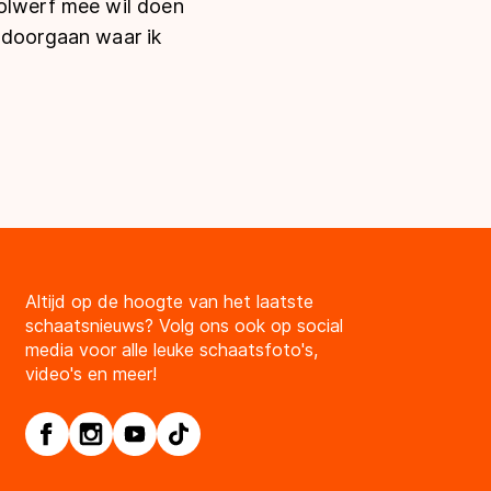
oolwerf mee wil doen
r doorgaan waar ik
Altijd op de hoogte van het laatste
schaatsnieuws? Volg ons ook op social
media voor alle leuke schaatsfoto's,
video's en meer!