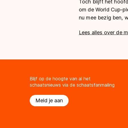
Toch blijft het hoo
om de World Cup-ple
nu mee bezig ben, we
Lees alles over de m
Blijf op de hoogte van al het
schaatsnieuws via de schaatsfanmailing
Meld je aan