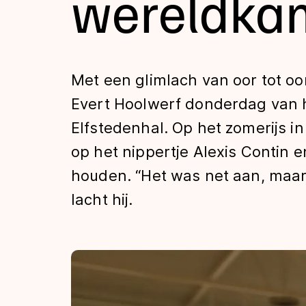
wereldka
Tijden & historie
De weg op
Met een glimlach van oor tot oo
Evert Hoolwerf donderdag van 
Schaatsfans
Elfstedenhal. Op het zomerijs in
op het nippertje Alexis Contin e
Olympische Spe
houden. “Het was net aan, maarja
lacht hij.