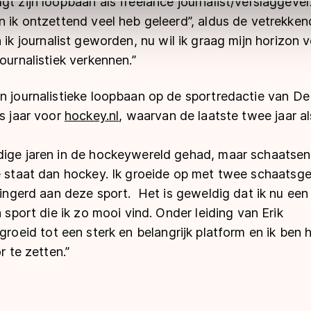
gt zijn loopbaan als freelance journalist/verslaggeve
ns
cookiebeleid
.
n ik ontzettend veel heb geleerd”, aldus de vetrekke
ik journalist geworden, nu wil ik graag mijn horizon
ournalistiek verkennen.”
n journalistieke loopbaan op de sportredactie van De
es jaar voor
hockey.nl
, waarvan de laatste twee jaar a
dige jaren in de hockeywereld gehad, maar schaatsen 
me staat dan hockey. Ik groeide op met twee schaats
slingerd aan deze sport. Het is geweldig dat ik nu ee
n sport die ik zo mooi vind. Onder leiding van Erik
groeid tot een sterk en belangrijk platform en ik ben
r te zetten.”