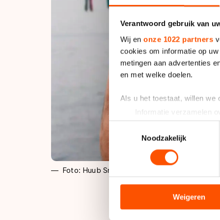
Verantwoord gebruik van u
Wij en
onze 1022 partners
v
cookies om informatie op uw 
metingen aan advertenties en
en met welke doelen.
Als u het toestaat, willen we
Informatie verzamelen ov
Uw apparaat identificere
Toestemmingsselectie
Lees meer over hoe uw perso
Noodzakelijk
toestemming op elk moment wi
Foto: Huub Snoep
We gebruiken cookies om cont
analyseren. We delen informa
analyse. Zij kunnen deze com
Weigeren
hun services. Sommige partn
adequaat beschermingsniveau