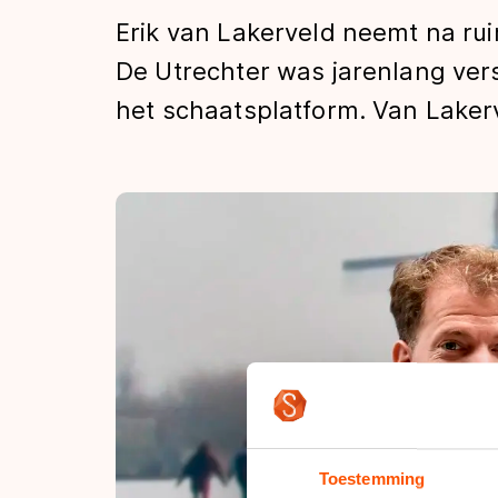
Tijden & historie
Erik van Lakerveld neemt na ruim
De Utrechter was jarenlang ver
het schaatsplatform. Van Laker
De weg op
Schaatsfans
Olympische Spe
Toestemming