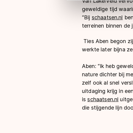
Van Lakerveld vervol
Meer informatie vindt u in o
geweldige tijd waari
“Bij
schaatsen.nl
ben 
terreinen binnen de j
Ties Aben begon zij
werkte later bijna z
Aben: “Ik heb gewel
nature dichter bij 
zelf ook al snel ver
uitdaging krijg in ee
is
schaatsen.nl
uitge
die stijgende lijn doo