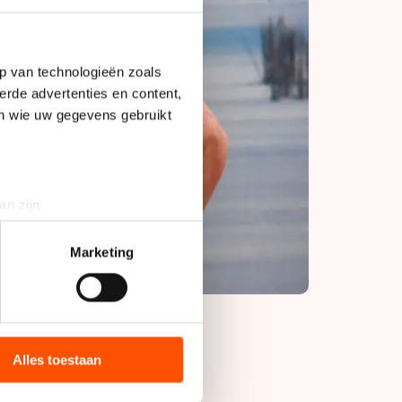
p van technologieën zoals
erde advertenties en content,
en wie uw gegevens gebruikt
an zijn
rinting)
t
detailgedeelte
in. U kunt uw
Marketing
bieden en websiteverkeer te
 media, advertenties en
ie zij hebben verzameld via
Alles toestaan
s de VS, waar mogelijk geen
 in met deze overdracht.