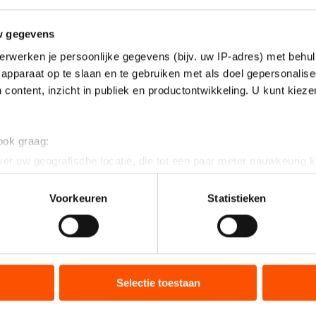
w gegevens
erwerken je persoonlijke gegevens (bijv. uw IP-adres) met behul
apparaat op te slaan en te gebruiken met als doel gepersonalise
 content, inzicht in publiek en productontwikkeling. U kunt kiez
 ook graag:
er uw geografische locatie, die tot een paar meter nauwkeurig k
n door het actief te scannen op specifieke eigenschappen (fingerp
onlijke gegevens worden verwerkt en stel uw voorkeuren in he
Voorkeuren
Statistieken
jzigen of intrekken in de Cookieverklaring.
ent en advertenties te personaliseren, socialmediafuncties te 
tie over uw gebruik van onze site met onze partners voor social
bineren met andere gegevens die u aan hen heeft verstrekt of d
Selectie toestaan
ers kunnen gegevens doorgeven aan landen buiten de EU, zoal
 geldt volgens de GDPR. Door op ‘Toestaan’ te klikken, stemt u