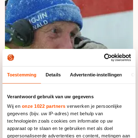
De weg op
Persoonlijke records & tijden
Inlineskaten
Schoonrijden
Inschrijven wedstrijden
Historie & statistiek
Schaatsfans
Kunstschaatsen
Natuurijs
Algemene Nederlandse Schaatstijd
Alles voor jou als schaatsfan
Deze zomer de weg op
Olympische Spelen
Evenementen
Waar kan ik schaatsen en skaten?
Olympische Spelen
Tickets
Medaille overzicht
Livestreams
Toestemming
Details
Advertentie-instellingen
Ov
Medaillespiegel
Word schaatsfan!
Olympische uitslagen
Winacties
Verantwoord gebruik van uw gegevens
Van Jong tot Goud verhalen
Wij en
onze 1022 partners
verwerken je persoonlijke
gegevens (bijv. uw IP-adres) met behulp van
technologieën zoals cookies om informatie op uw
apparaat op te slaan en te gebruiken met als doel
gepersonaliseerde advertenties en content, metingen aan
Organisator Age Veldboom van ijsclub Lyts Begjin