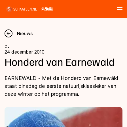
Tickets
Zoeken
Nieuws
Nieuws
Op
24 december 2010
Kalender
Honderd van Earnewald
Disciplines
EARNEWALD - Met de Honderd van Earnewâld
Marathon
staat dinsdag de eerste natuurijsklassieker van
Uitslagen
deze winter op het programma.
Langebaan
Langebaan
Shorttrack
Tijden & historie
Shorttrack
Inlineskaten
Ranglijsten Langebaan
Marathon
Kunstschaatsen