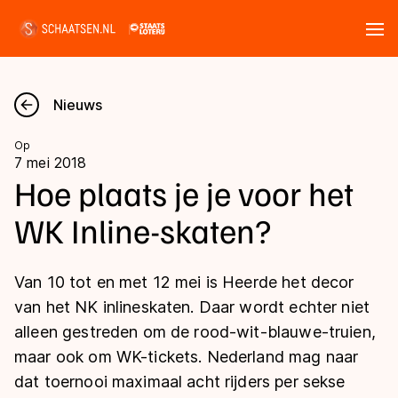
Tickets
Zoeken
Nieuws
Nieuws
Op
7 mei 2018
Kalender
Hoe plaats je je voor het
WK Inline-skaten?
Disciplines
Marathon
Uitslagen
Van 10 tot en met 12 mei is Heerde het decor
Langebaan
van het NK inlineskaten. Daar wordt echter niet
Langebaan
alleen gestreden om de rood-wit-blauwe-truien,
Shorttrack
Tijden & historie
maar ook om WK-tickets. Nederland mag naar
Shorttrack
Inlineskaten
dat toernooi maximaal acht rijders per sekse
Ranglijsten Langebaan
Marathon
Kunstschaatsen