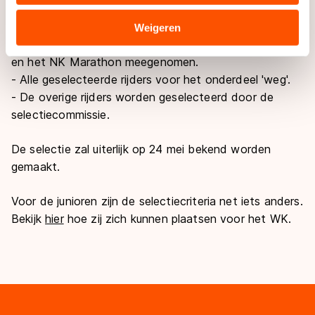
- De beste rijder van het door de selectiecommissie
verstrekt of die zij hebben verzameld via hun services.
opgemaakte marathonklassement gaat naar het WK.
Sommige partners kunnen gegevens doorgeven aan
Weigeren
landen buiten de EU, zoals de VS, waar mogelijk geen
In dit klassement worden de puntenkoers op de weg
adequaat beschermingsniveau geldt volgens de GDPR.
en het NK Marathon meegenomen.
Door op ‘Toestaan’ te klikken, stemt u in met deze
- Alle geselecteerde rijders voor het onderdeel 'weg'.
overdracht. Meer informatie vindt u in ons
cookiebeleid
.
- De overige rijders worden geselecteerd door de
selectiecommissie.
De selectie zal uiterlijk op 24 mei bekend worden
gemaakt.
Voor de junioren zijn de selectiecriteria net iets anders.
Bekijk
hier
hoe zij zich kunnen plaatsen voor het WK.