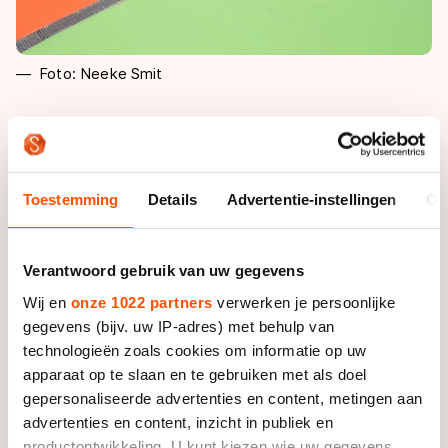
Foto: Neeke Smit
Voor de duidelijkheid: er mogen acht rijders naar het
baantoernooi en acht rijders naar het wegtoernooi
(inclusief de marathon). Er zijn twee
Toestemming
Details
Advertentie-instellingen
Ov
selectiemomenten waarop een senior(e) zich kan
plaatsen voor het WK. De eerste is zoals genoemd
het NK Baan/Weg dat donderdag, vrijdag en zaterdag
Verantwoord gebruik van uw gegevens
in Heerde wordt verreden. Het tweede
Wij en
onze 1022 partners
verwerken je persoonlijke
selectiemoment is het NK Marathon voor senioren op
gegevens (bijv. uw IP-adres) met behulp van
21 mei in Waarland. Daar komen we later op terug.
technologieën zoals cookies om informatie op uw
apparaat op te slaan en te gebruiken met als doel
Bij het
NK Baan/Weg
in Heerde heeft de
gepersonaliseerde advertenties en content, metingen aan
Selectiecommissie Inline-skaten (SCIS) twee
advertenties en content, inzicht in publiek en
klassementen opgemaakt waaruit de beste rijders
productontwikkeling. U kunt kiezen wie uw gegevens