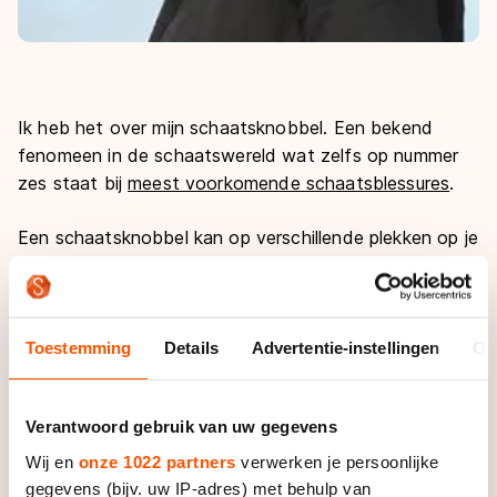
Ik heb het over mijn schaatsknobbel. Een bekend
fenomeen in de schaatswereld wat zelfs op nummer
zes staat bij
meest voorkomende schaatsblessures
.
Een schaatsknobbel kan op verschillende plekken op je
voet ontstaan door druk van je schaatsschoen. De
mijne zit aan de binnenkant van mijn rechtervoet en is
ook ontstaan door de druk die mijn schaatsschoen
geeft. Verkeerde schoenen kan je denken. Dat zou
Toestemming
Details
Advertentie-instellingen
Ov
kunnen, maar mijn schoenen zijn helemaal op maat
gemaakt. Er wordt een mal van mijn voet gemaakt
Verantwoord gebruik van uw gegevens
door er kort gezegd gips omheen te doen, het op te
laten drogen en er weer af te halen.
Wij en
onze 1022 partners
verwerken je persoonlijke
gegevens (bijv. uw IP-adres) met behulp van