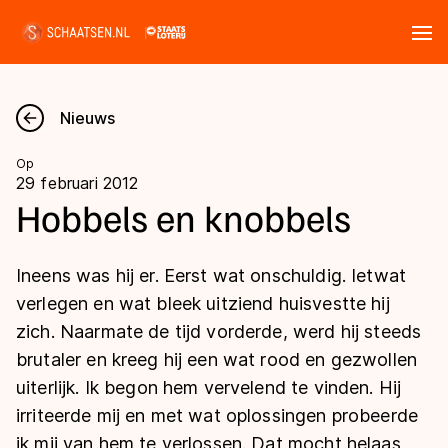
Tickets
Zoeken
Nieuws
Nieuws
Op
29 februari 2012
Kalender
Hobbels en knobbels
Disciplines
Ineens was hij er. Eerst wat onschuldig. Ietwat
Marathon
verlegen en wat bleek uitziend huisvestte hij
Uitslagen
zich. Naarmate de tijd vorderde, werd hij steeds
Langebaan
brutaler en kreeg hij een wat rood en gezwollen
Langebaan
Shorttrack
Tijden & historie
uiterlijk. Ik begon hem vervelend te vinden. Hij
Shorttrack
Inlineskaten
irriteerde mij en met wat oplossingen probeerde
Ranglijsten Langebaan
Marathon
ik mij van hem te verlossen. Dat mocht helaas
Kunstschaatsen