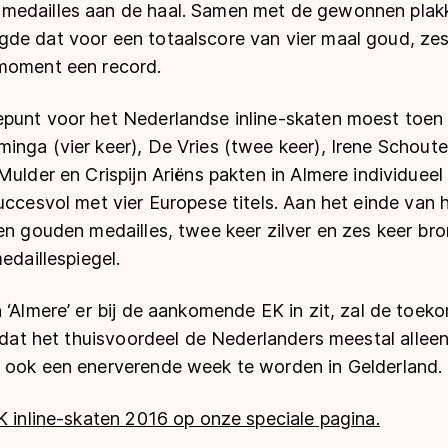
medailles aan de haal. Samen met de gewonnen plak
e dat voor een totaalscore van vier maal goud, zes m
moment een record.
punt voor het Nederlandse inline-skaten moest toen
inga (vier keer), De Vries (twee keer), Irene Schout
Mulder en Crispijn Ariëns pakten in Almere individue
uccesvol met vier Europese titels. Aan het einde van 
en gouden medailles, twee keer zilver en zes keer bro
edaillespiegel.
 ‘Almere’ er bij de aankomende EK in zit, zal de toeko
l dat het thuisvoordeel de Nederlanders meestal alle
 ook een enerverende week te worden in Gelderland.
K inline-skaten 2016 op onze speciale pagina.