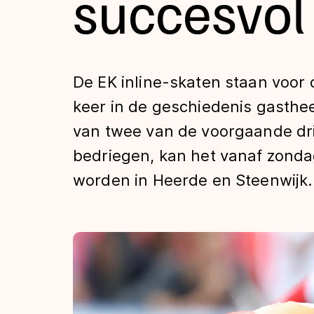
succesvol
Tijden & historie
De weg op
De EK inline-skaten staan voor 
keer in de geschiedenis gasthee
Schaatsfans
van twee van de voorgaande drie
bedriegen, kan het vanaf zond
Olympische Spe
worden in Heerde en Steenwijk.